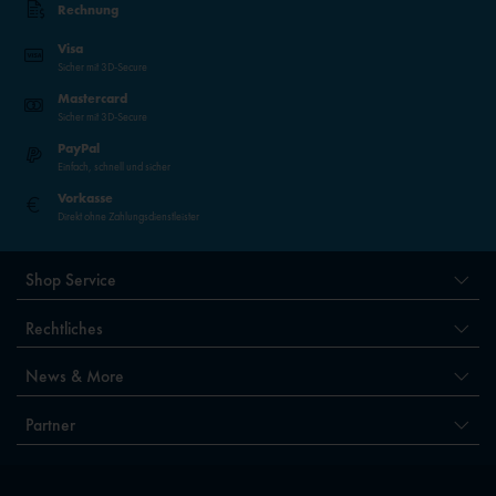
Rechnung
Visa
Sicher mit 3D-Secure
Mastercard
Sicher mit 3D-Secure
PayPal
Einfach, schnell und sicher
Vorkasse
Direkt ohne Zahlungsdienstleister
Shop Service
Rechtliches
News & More
Partner