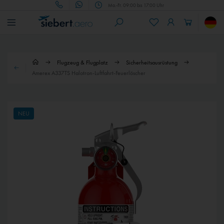
Mo.-Fr. 09:00 bis 17:00 Uhr
Flugzeug & Flugplatz
Sicherheitsausrüstung
Amerex A337TS Halotron-Luftfahrt-Feuerlöscher
NEU