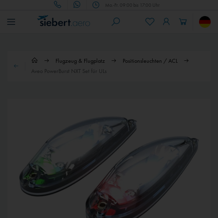
Mo.-Fr. 09:00 bis 17:00 Uhr
Flugzeug & Flugplatz
Positionsleuchten / ACL
Aveo PowerBurst NXT Set für ULs