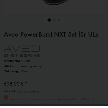
Aveo PowerBurst NXT Set für ULs
Artikel-Nr.:
791740
Marke:
Aveo Engineering
Zulassung:
Ohne
698,00 € *
inkl. MwSt.
zzgl. Versandkosten
Ware wird für Sie bestellt. Lieferzeit beträgt voraussichtlich: 2 Woche(n)