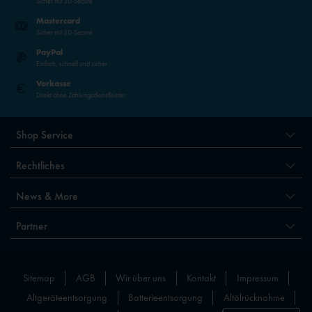
Sicher mit 3D-Secure
Mastercard
Sicher mit 3D-Secure
PayPal
Einfach, schnell und sicher
Vorkasse
Direkt ohne Zahlungsdienstleister
Shop Service
Rechtliches
News & More
Partner
Sitemap
AGB
Wir über uns
Kontakt
Impressum
Altgeräteentsorgung
Batterieentsorgung
Altölrücknahme