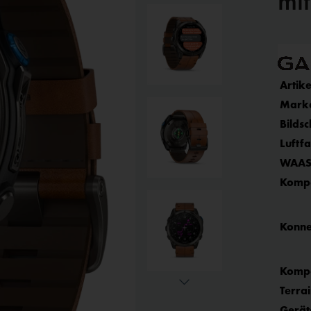
mi
Artike
Mark
Bilds
Luftf
WAAS
Kompa
Konnek
Kompa
Terra
Gerät