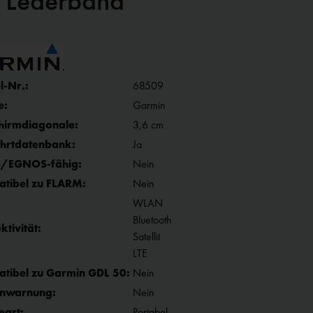
t Lederband
l-Nr.:
68509
e:
Garmin
chirmdiagonale:
3,6 cm
ahrtdatenbank:
Ja
/EGNOS-fähig:
Nein
tibel zu FLARM:
Nein
WLAN
Bluetooth
tivität:
Satellit
LTE
tibel zu Garmin GDL 50:
Nein
inwarnung:
Nein
eart:
Portabel