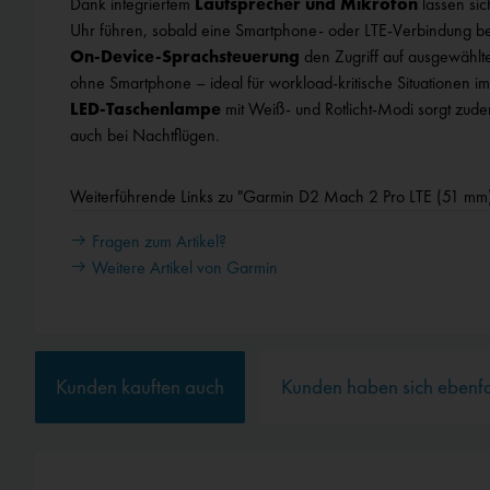
Dank integriertem
Lautsprecher und Mikrofon
lassen sic
Uhr führen, sobald eine Smartphone‑ oder LTE‑Verbindung best
Externe Medien
On‑Device‑Sprachsteuerung
den Zugriff auf ausgewählt
ohne Smartphone – ideal für workload‑kritische Situationen im 
LED‑Taschenlampe
mit Weiß‑ und Rotlicht‑Modi sorgt zudem
auch bei Nachtflügen.
Weiterführende Links zu "Garmin D2 Mach 2 Pro LTE (51 mm)
Fragen zum Artikel?
Weitere Artikel von Garmin
Kunden kauften auch
Kunden haben sich ebenf