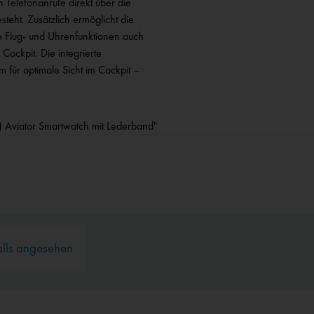
h Telefonanrufe direkt über die
eht. Zusätzlich ermöglicht die
e Flug‑ und Uhrenfunktionen auch
Cockpit. Die integrierte
 für optimale Sicht im Cockpit –
 Aviator Smartwatch mit Lederband"
alls angesehen