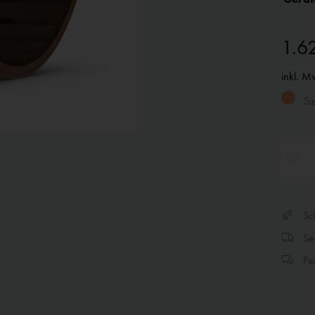
1.6
inkl. M
Si
Sch
Sen
Per