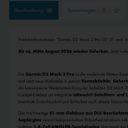
Beschreibung
Bewertungen
0
Produktinformationen "Garmin D2 Mach 2 Pro LTE (51 mm) Av
Ab ca. Mitte August 2026 wieder lieferbar.
Jetzt vorb
Die
Garmin D2 Mach 2 Pro
ist die modernste Piloten‑Sma
und setzt neue Maßstäbe in puncto
Konnektivität, Sicher
Als konsequente Weiterentwicklung der beliebten D2 Mach 2 e
Cockpit‑Erlebnis um integrierte
inReach® Satelliten‑ und 
maximale Erreichbarkeit und Sicherheit auch abseits klassisch
Das hochwertige
51‑mm‑Gehäuse aus DLC‑beschichtet
Saphirglas
vereint kompromisslose Robustheit mit einem exk
brillante
1,4‑Zoll AMOLED‑Touchdisplay
überzeugt durch