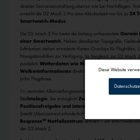
direkter Sonneneinstrahlung ebenso wie bei Nachtflügen. Trot
erreicht die D2 Mach 2 Pro eine Akkulaufzeit von bis zu
24 T
Smartwatch‑Modus
.
Die D2 Mach 2 Pro bietet die bislang umfassendste
Garmin L
einer Smartwatch
. Neben detaillierter Topografie, Geländ
Lufträumen stehen erweiterte Karten‑Overlays für Flughäfen,
Navigationshilfen zur Verfügung. Im Vergleich zur D2 Mach 2
zusätzlich
Wetterdaten wie METARs, TAFs, NEXRAD‑R
Diese Website verwen
Wolkeninformationen
direkt auf der Karte darstellen – fü
Funktionale
jeder Flugphase.
Datenschutze
Ein zentrales Alleinstellungsmerkmal der D2 Mach 2 Pro ist die
Tracking
Technologie
. Sie ermöglicht
Zwei‑Wege‑Textnachrichte
Positionsfreigabe und interaktive SOS‑Funktionen
s
Satellit (Abonnement erforderlich**). Im Notfall wird das run
Personalisierun
Response℠ Notfallzentrum
aktiviert – ein entscheidende
der D2 Mach 2.
Service