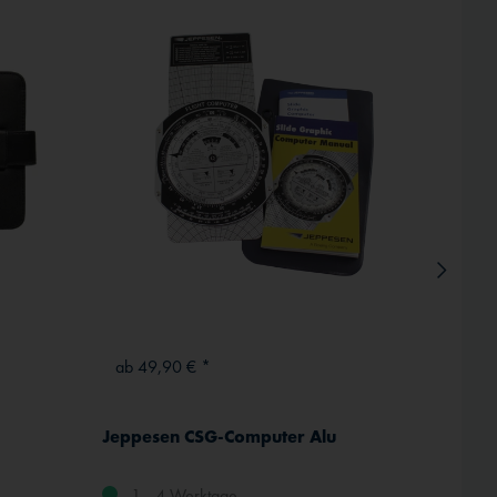
ab 49,90 € *
ab 2
Jeppesen CSG-Computer Alu
1 - 4 Werktage