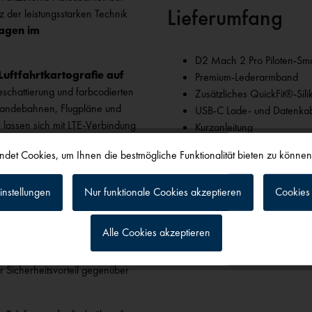
Lieferumfang
z der leistungsstarken Technik
agen im
D2 Mach 2 Pro Piloten‑Sma
uftfahrtkartografie auf
Premium‑Lederarmband
eschattierung und farbcodierten
Zusätzliches QuickFit®‑Si
 Landebahnen, Flugpläne und
USB‑C Lade‑ und Datenka
 lassen sich mit LTE‑Verbindung
Kurzanleitung
adar sowie Wind‑ und
det Cookies, um Ihnen die bestmögliche Funktionalität bieten zu könne
Hinweis:
** Zur Nutzung der inReac
r fundierte Entscheidungen in
erforderlich. Weitere Informationen u
instellungen
Nur funktionale Cookies akzeptieren
Cookies 
 integrierte
inReach®
n, LiveTrack™
Alle Cookies akzeptieren
owohl über LTE als auch über
d um die Uhr besetzte
Garmin
g
r Sicherheitsvorteil gegenüber