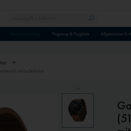
Pilotenausrüstung
Flugzeug & Flugplatz
Allgemeines & A
hör
artwatch mit Lederband
Ga
NEU
(5