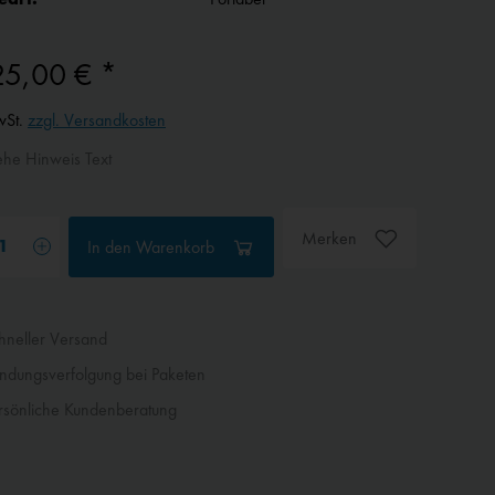
25,00 € *
wSt.
zzgl. Versandkosten
ehe Hinweis Text
Merken
In den
Warenkorb
neller Versand
dungsverfolgung bei Paketen
sönliche Kundenberatung