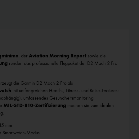
ugminima
, der
Aviation Morning Report
sowie die
nung
runden das professionelle Flugpaket der D2 Mach 2 Pro
berzeugt die Garmin D2 Mach 2 Pro als
watch
mit umfangreichen Health‑, Fitness‑ und Reise‑Features:
sabhängig), umfassendes Gesundheitsmonitoring,
ie
MIL‑STD‑810‑Zertifizierung
machen sie zum idealen
ag.
 15 mm
im Smartwatch‑Modus