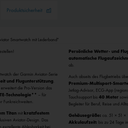
Produktsicherheit
iator Smartwatch mit Lederband"
estellen!
Persönliche Wetter‑ und Fl
automatische Flugaufzeich
ab.
rtwatch der Garmin Aviator‑Serie
Auch abseits des Flugbetriebs ü
heit und Flugunterstützung
.
Premium‑Multisport‑Smart
rweitert die Pro‑Version das
Jetlag‑Advisor, ECG‑App (region
LTE‑Technologie**
– für
Tauchsupport bis
40 Meter
sow
er Funkreichweiten.
Begleiter für Beruf, Reise und Allt
em Titan
mit
kratzfestem
Gehäusegröße:
ca. 51 × 51 ×
lusiven Aviator‑Design. Das
Akkulaufzeit:
bis zu 24 Tage 
 exzellente Ablesbarkeit bei