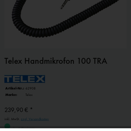
Telex Handmikrofon 100 TRA
Artikel-Nr.:
62908
Marke:
Telex
239,90 € *
inkl. MwSt.
zzgl. Versandkosten
1 - 4 Werktage