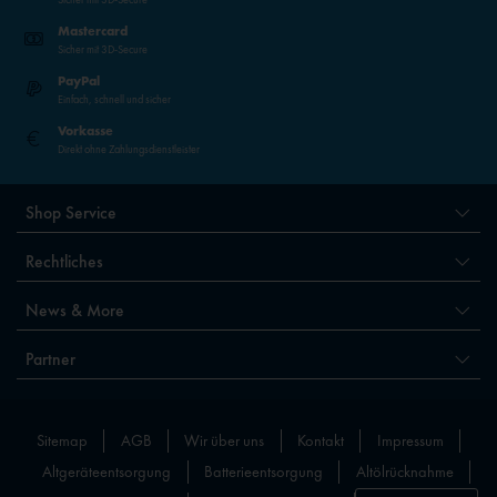
Mastercard
Sicher mit 3D-Secure
PayPal
Einfach, schnell und sicher
Vorkasse
Direkt ohne Zahlungsdienstleister
Shop Service
Rechtliches
News & More
Partner
Sitemap
AGB
Wir über uns
Kontakt
Impressum
Altgeräteentsorgung
Batterieentsorgung
Altölrücknahme