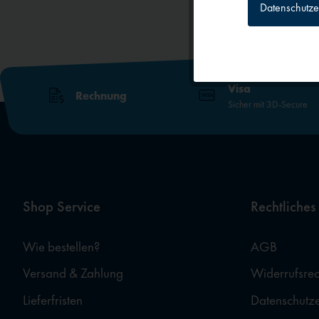
Datenschutze
Tracking
Personalisierun
Visa
Rechnung
Sicher mit 3D-Secure
Service
Externe Medien
Shop Service
Rechtliches
Wie bestellen?
AGB
Versand & Zahlung
Widerrufsrec
Lieferfristen
Datenschutz