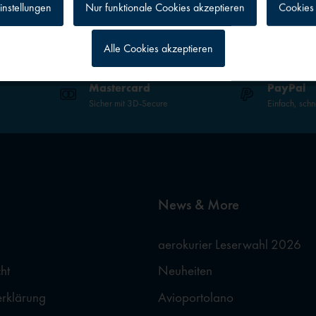
instellungen
Nur funktionale Cookies akzeptieren
Cookies 
Alle Cookies akzeptieren
g
Mastercard
PayPal
Sicher mit 3D-Secure
Einfach, schn
News & More
aerokurier Leserwahl 2026
ht
Neuheiten
erklärung
Avioportolano