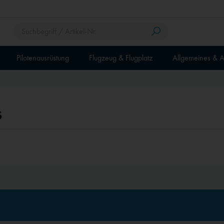
Pilotenausrüstung
Flugzeug & Flugplatz
Allgemeines & A
s