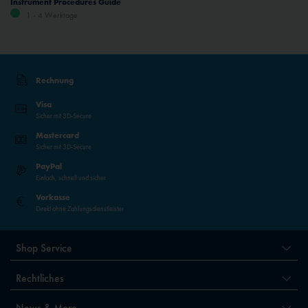
Instrument Procedures Guide
1 - 4 Werktage
Rechnung
Visa
Sicher mit 3D-Secure
Mastercard
Sicher mit 3D-Secure
PayPal
Einfach, schnell und sicher
Vorkasse
Direkt ohne Zahlungsdienstleister
Shop Service
Rechtliches