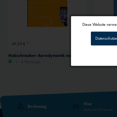
Diese Website verwen
Funktionale
Datenschutze
49,50 € *
24,99 € *
Tracking
Hubschrauber-Aerodynamik auf den Punkt gebracht
Kleine Hub
1 - 4 Werktage
1 - 4 We
Personalisierun
Service
Externe Medien
Visa
Rechnung
Sicher mit 3D-Secure