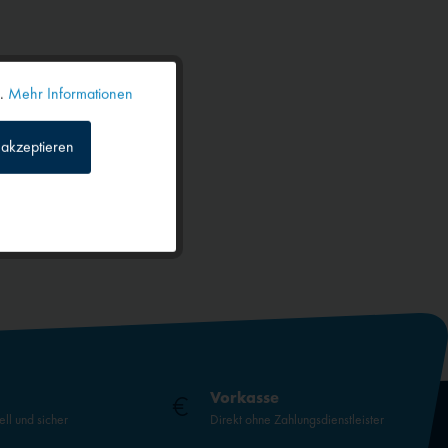
n.
Mehr Informationen
Aktiv
akzeptieren
Inaktiv
Inaktiv
Inaktiv
Inaktiv
Vorkasse
ell und sicher
Direkt ohne Zahlungsdienstleister