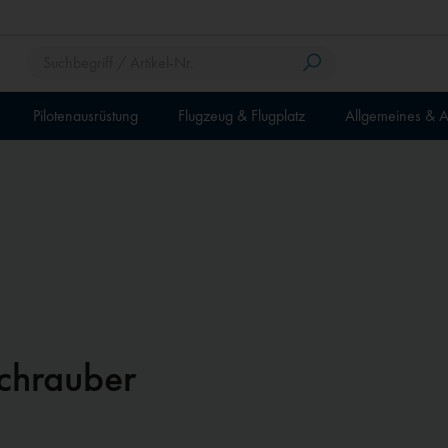
Pilotenausrüstung
Flugzeug & Flugplatz
Allgemeines & A
chrauber