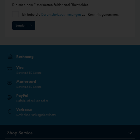
Die mit einem * markierten Felder sind Pflichtfelder.
Ich habe die
Datenschutzbestimmungen
zur Kenntnis genommen.
Senden
Rechnung
Visa
Sicher mit 3D-Secure
Mastercard
Sicher mit 3D-Secure
PayPal
Einfach, schnell und sicher
Vorkasse
Direkt ohne Zahlungsdienstleister
Shop Service