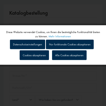
Katalogbestellung
Diese Website verwendet Cookies, um Ihnen die bestmögliche Funktionalität bieten
Aktiv
Funktionale
zu können.
Mehr Informationen
Datenschutzeinstellungen
Nur funktionale Cookies akzeptieren
Inaktiv
Tracking
Cookies akzeptieren
Alle Cookies akzeptieren
Inaktiv
Personalisierung
Inaktiv
Service
Inaktiv
Externe Medien