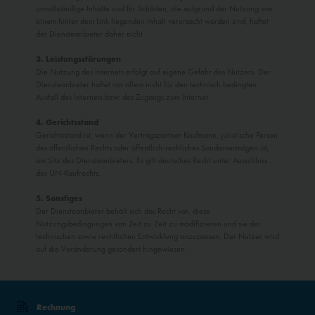
Inaktiv
unvollständige Inhalte und für Schäden, die aufgrund der Nutzung von
Service
einem hinter dem Link liegenden Inhalt verursacht worden sind, haftet
der Diensteanbieter daher nicht
Inaktiv
Externe Medien
3. Leistungsstörungen
Die Nutzung des Internets erfolgt auf eigene Gefahr des Nutzers. Der
Diensteanbieter haftet vor allem nicht für den technisch bedingten
Ausfall des Internets bzw. des Zugangs zum Internet.
4. Gerichtsstand
Gerichtsstand ist, wenn der Vertragspartner Kaufmann, juristische Person
des öffentlichen Rechts oder öffentlich-rechliches Sondervermögen ist,
am Sitz des Diensteanbieters. Es gilt deutsches Recht unter Ausschluss
des UN-Kaufrechts.
5. Sonstiges
Der Diensteanbieter behält sich das Recht vor, diese
Nutzungsbedingungen von Zeit zu Zeit zu modifizieren und sie der
technischen sowie rechtlichen Entwicklung anzupassen. Der Nutzer wird
auf die Veränderung gesondert hingewiesen.
Rechnung