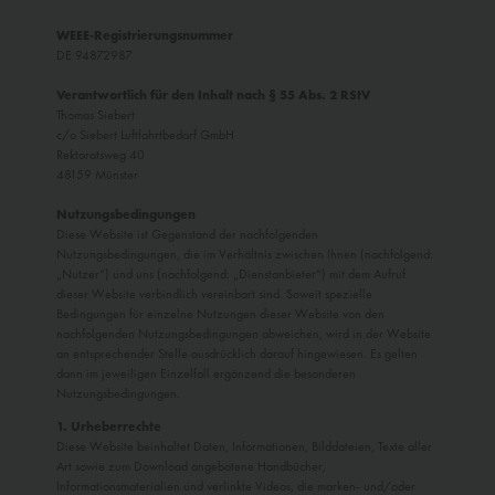
WEEE-Registrierungsnummer
DE 94872987
Verantwortlich für den Inhalt nach § 55 Abs. 2 RStV
Thomas Siebert
c/o Siebert Luftfahrtbedarf GmbH
Rektoratsweg 40
48159 Münster
Nutzungsbedingungen
Diese Website ist Gegenstand der nachfolgenden
Nutzungsbedingungen, die im Verhältnis zwischen Ihnen (nachfolgend:
„Nutzer“) und uns (nachfolgend: „Dienstanbieter“) mit dem Aufruf
dieser Website verbindlich vereinbart sind. Soweit spezielle
Bedingungen für einzelne Nutzungen dieser Website von den
nachfolgenden Nutzungsbedingungen abweichen, wird in der Website
an entsprechender Stelle ausdrücklich darauf hingewiesen. Es gelten
dann im jeweiligen Einzelfall ergänzend die besonderen
Nutzungsbedingungen.
1. Urheberrechte
Diese Website beinhaltet Daten, Informationen, Bilddateien, Texte aller
Art sowie zum Download angebotene Handbücher,
Informationsmaterialien und verlinkte Videos, die marken- und/oder