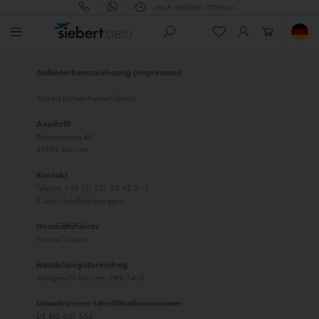
Mo.-Fr. 09:00 bis 17:00 Uhr
Anbieterkennzeichnung (Impressum)
Siebert Luftfahrtbedarf GmbH
Anschrift
Rektoratsweg 40
48159 Münster
Kontakt
Telefon: +49 (0) 251 92 45 9 -3
E-Mail: info@siebert.aero
Geschäftsführer
Thomas Siebert
Handelsregistereintrag
Amtsgericht Münster, HRB 5410
Umsatzsteuer-Identifikationsnummer
DE 812 621 565