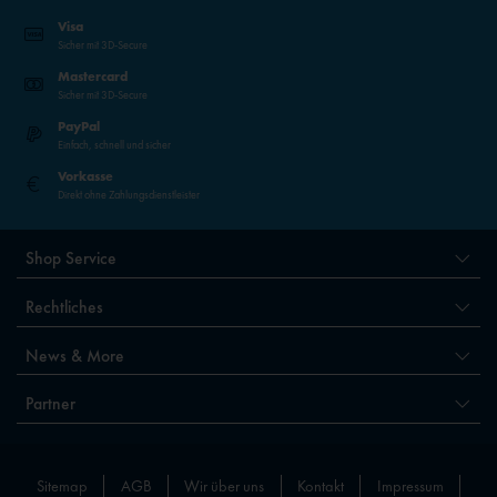
Visa
Sicher mit 3D-Secure
Mastercard
Sicher mit 3D-Secure
PayPal
Einfach, schnell und sicher
Vorkasse
Direkt ohne Zahlungsdienstleister
Shop Service
Rechtliches
News & More
Partner
Sitemap
AGB
Wir über uns
Kontakt
Impressum