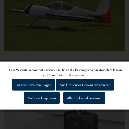
Koffer / Taschen
Diese Website verwendet Cookies, um Ihnen die bestmögliche Funktionalität bieten
Aktiv
Funktionale
zu können.
Mehr Informationen
Datenschutzeinstellungen
Nur funktionale Cookies akzeptieren
Inaktiv
Tracking
Cookies akzeptieren
Alle Cookies akzeptieren
Inaktiv
Personalisierung
Inaktiv
Service