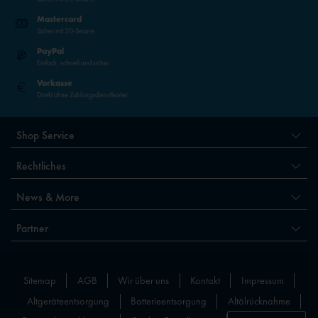
Mastercard
Sicher mit 3D-Secure
PayPal
Einfach, schnell und sicher
Vorkasse
Direkt ohne Zahlungsdienstleister
Shop Service
Rechtliches
News & More
Partner
Sitemap
AGB
Wir über uns
Kontakt
Impressum
Altgeräteentsorgung
Batterieentsorgung
Altölrücknahme