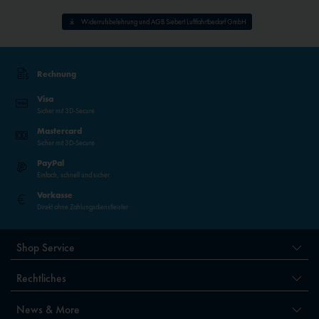
Widerrufsbelehrung und AGB Siebert Luftfahrtbedarf GmbH
Rechnung
Visa
Sicher mit 3D-Secure
Mastercard
Sicher mit 3D-Secure
PayPal
Einfach, schnell und sicher
Vorkasse
Direkt ohne Zahlungsdienstleister
Shop Service
Rechtliches
News & More