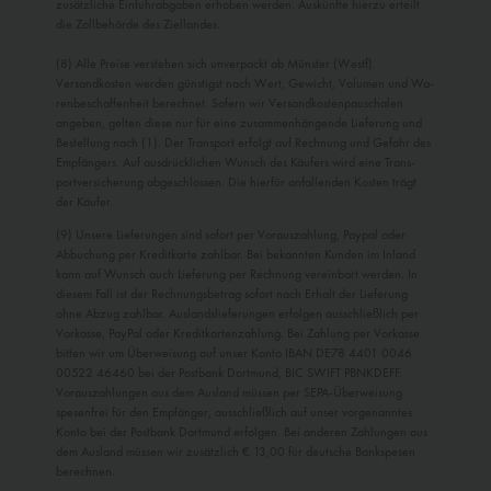
zusätzliche Einfuhrabgaben erhoben werden. Auskünfte hierzu erteilt
die Zollbehörde des Ziellandes.
(8) Alle Preise verstehen sich unverpackt ab Münster (Westf).
Versandkosten werden günstigst nach Wert, Gewicht, Volumen und Wa­
renbeschaffenheit berechnet. Sofern wir Versandkostenpauschalen
angeben, gelten diese nur für eine zusammenhän­gende Lieferung und
Bestellung nach (1). Der Transport erfolgt auf Rechnung und Gefahr des
Empfängers. Auf ausdrücklichen Wunsch des Käufers wird eine Trans­
portversicherung abgeschlossen. Die hierfür anfallenden Kosten trägt
der Käufer.
(9) Unsere Lieferungen sind sofort per Vorauszahlung, Paypal oder
Abbuchung per Kreditkarte zahlbar. Bei bekannten Kunden im Inland
kann auf Wunsch auch Liefe­rung per Rechnung vereinbart werden. In
diesem Fall ist der Rechnungsbetrag sofort nach Erhalt der Lieferung
ohne Abzug zahlbar. Auslandslieferungen erfolgen aus­schließlich per
Vorkasse, PayPal oder Kreditkartenzahlung. Bei Zahlung per Vorkasse
bitten wir um Überweisung auf unser Konto IBAN DE78 4401 0046
00522 46460 bei der Postbank Dort­mund, BIC SWIFT PBNKDEFF.
Vorauszahlungen aus dem Ausland müssen per SEPA-Überweisung
spesenfrei für den Empfänger, ausschließlich auf unser vorgenanntes
Konto bei der Postbank Dortmund erfolgen. Bei anderen Zahlungen aus
dem Ausland müssen wir zusätzlich € 13,00 für deutsche Bankspesen
berechnen.