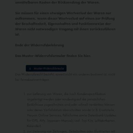
unmittelbaren Kosten der Rücksendung der Waren.
Sie müssen für einen etwaigen Wertverlust der Waren nur
aufkommen, wenn dieser Wertverlust auf einen zur Prüfung
der Beschaffenheit, Eigenschaften und Funktionsweise der
Waren nicht notwendigen Umgang mit ihnen zurückzuführen
ist.
Ende der Widerrufsbelehrung
Das Muster-Widerrufsformular finden Sie hier.
Muster-Widerrufsformular
Das Widerrufsrecht besteht, soweit nicht ein anderes bestimmt ist, nicht
bei Fernabsatzverträgen
zur Lieferung von Waren, die nach Kundenspezifikation
angefertigt werden oder eindeutig auf die persönlichen
Bedürfnisse zugeschnitten sind oder schnell verderben können
oder deren Verfalldatum überschritten würde (z.B. Ersatzteile,
Veryon Online Services, Fallschirme sowie Datenbank-Updates
für GPS, AIPs, Jeppesen-Manuals und -Trip-Kits, Luftfahrtkarten,
Kalender).
zur Lieferung von Zeitungen, Zeitschriften oder Illustrierten mit