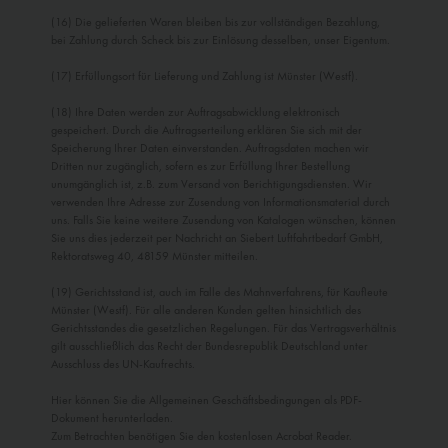
(16) Die gelieferten Waren bleiben bis zur vollständigen Bezahlung,
bei Zahlung durch Scheck bis zur Einlösung desselben, unser Eigen­tum.
(17) Erfüllungsort für Lieferung und Zahlung ist Münster (Westf).
(18) Ihre Daten werden zur Auftragsabwicklung elektronisch
gespeichert. Durch die Auf­tragserteilung erklären Sie sich mit der
Speiche­rung Ihrer Daten einverstanden. Auftragsdaten machen wir
Dritten nur zugänglich, sofern es zur Erfüllung Ihrer Bestellung
unumgänglich ist, z.B. zum Versand von Berichtigungsdiensten. Wir
verwenden Ihre Adresse zur Zusendung von Informationsmaterial durch
uns. Falls Sie keine weitere Zusendung von Katalogen wünschen, können
Sie uns dies jederzeit per Nachricht an Siebert Luftfahrtbedarf GmbH,
Rektoratsweg 40, 48159 Münster mitteilen.
(19) Gerichtsstand ist, auch im Falle des Mahnverfahrens, für Kaufleute
Münster (Westf). Für alle anderen Kunden gelten hinsichtlich des
Gerichtsstandes die gesetzlichen Regelungen. Für das Vertragsverhältnis
gilt ausschließlich das Recht der Bundesrepublik Deutsch­land unter
Ausschluss des UN-Kaufrechts.
Hier können Sie die Allgemeinen Geschäftsbedingungen als PDF-
Dokument herunterladen.
Zum Betrachten benötigen Sie den kostenlosen Acrobat Reader.