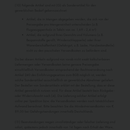
(10) Folgende Artikel sind mit (G) als Sonderartikel für den
gewerblichen Bedarf gekenn­zeichnet:
Artikel, die in Mengen abgegeben werden, die sich von der
Preisangabe pro Men­geneinheit unterscheiden (z.B.
Flugzeugsperr­holz in Tafeln von ca. 1,69 - 2,4 m²)
Artikel, die aufgrund Ihres Gewichts und Volumens (z.B.
Bespannstoffe gerollt, Windenschleppseile) oder Ihrer
Warenbe­schaf­fenheit (Gefahrgut, z.B. Lacke, Harzbestandteile)
nicht zu den pauschalen Versandkosten zu befördern sind.
Da bei diesen Artikeln aufgrund von vorab nicht exakt kalkulierbaren
Liefermengen oder Versandkosten keine genaue Preisan­gabe
einschließlich Versandkosten ent­sprechend der Rechtsverordnung nach
Artikel 240 des Einführungsgesetzes zum BGB möglich ist, werden
solche Sonderartikel ausschließlich an gewerbliche Abneh­mer geliefert.
Der Besteller von Sonderartikeln erklärt mit der Bestellung, dass er diese
Artikel gewerblich nutzen wird. Für diese Artikel besteht kein Rückgabe-
oder Wider­rufs­recht nach (4). Die Lieferung solcher Artikel erfolgt
unfrei per Spedition bzw. die Versandkosten werden nach tatsächlichem
Auf­wand berechnet. Bitte beachten Sie die Mindestversandkosten von €
89,00 bei Gefahrgutsendungen innerhalb Deutsch­lands.
(11) Beanstandungen wegen unvollständiger oder falscher Lieferung sind
sofort, spätestens jedoch innerhalb von 14 Tagen nach Erhalt der Ware,