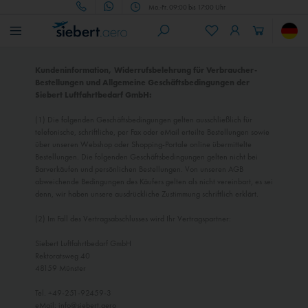
Mo.-Fr. 09:00 bis 17:00 Uhr
Kundeninformation, Widerrufsbelehrung für Verbraucher-
Bestellungen und Allgemeine Geschäftsbedingungen der
Siebert Luftfahrtbedarf GmbH:
(1) Die folgenden Geschäftsbedingungen gelten ausschließlich für
telefonische, schriftliche, per Fax oder eMail erteilte Bestellungen sowie
über unseren Webshop oder Shopping-Portale online übermittelte
Bestellungen. Die folgenden Geschäftsbedingungen gelten nicht bei
Barverkäufen und persönlichen Bestellungen. Von unseren AGB
abweichende Bedingungen des Käufers gelten als nicht vereinbart, es sei
denn, wir haben unsere ausdrückliche Zustimmung schriftlich erklärt.
(2) Im Fall des Vertragsabschlusses wird Ihr Vertragspartner:
Siebert Luftfahrtbedarf GmbH
Rektoratsweg 40
48159 Münster
Tel. +49-251-92459-3
eMail: info@siebert.aero