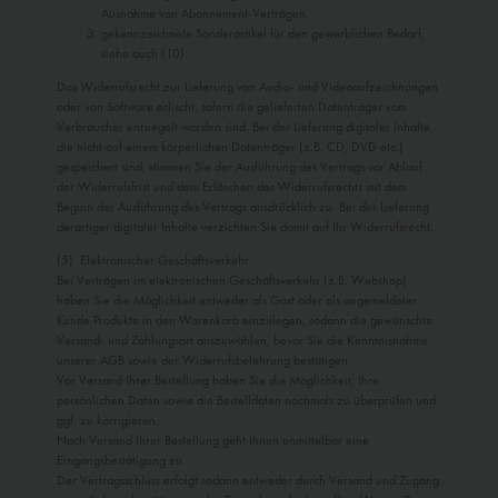
Ausnahme von Abonnement-Verträgen.
gekennzeichnete Sonderartikel für den gewerblichen Bedarf,
siehe auch (10).
Das Widerrufsrecht zur Lieferung von Audio- und Videoaufzeichnungen
oder von Software erlischt, sofern die gelieferten Datenträger vom
Verbraucher entsiegelt worden sind. Bei der Lieferung digitaler Inhalte,
die nicht auf einem körperlichen Datenträger (z.B. CD, DVD etc.)
gespeichert sind, stimmen Sie der Ausführung des Vertrags vor Ablauf
der Widerrufsfrist und dem Erlöschen des Widerrufsrechts mit dem
Beginn der Ausführung des Vertrags ausdrücklich zu. Bei der Lieferung
derartiger digitaler Inhalte verzichten Sie damit auf Ihr Widerrufsrecht.
(5) Elektronischer Geschäftsverkehr
Bei Verträgen im elektronischen Geschäftsverkehr (z.B. Webshop)
haben Sie die Möglichkeit entweder als Gast oder als angemeldeter
Kunde Produkte in den Warenkorb einzulegen, sodann die gewünschte
Versand- und Zahlungsart auszuwählen, bevor Sie die Kenntnisnahme
unserer AGB sowie der Widerrufsbelehrung bestätigen.
Vor Versand Ihrer Bestellung haben Sie die Möglichkeit, Ihre
persönlichen Daten sowie die Bestelldaten nochmals zu überprüfen und
ggf. zu korrigieren.
Nach Versand Ihrer Bestellung geht Ihnen unmittelbar eine
Eingangsbestätigung zu.
Der Vertragsschluss erfolgt sodann entweder durch Versand und Zugang