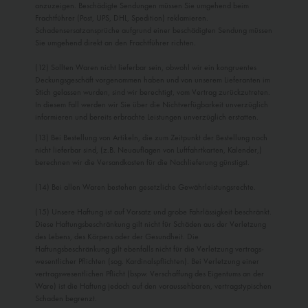
anzuzeigen. Beschä­digte Sendungen müssen Sie umgehend beim
Frachtführer (Post, UPS, DHL, Spedi­tion) reklamieren.
Schadensersatzansprüche aufgrund einer beschädigten Sendung müssen
Sie umgehend direkt an den Frachtführer richten.
(12) Sollten Waren nicht lieferbar sein, obwohl wir ein kongruentes
Deckungsgeschäft vorgenommen haben und von unserem Lieferanten im
Stich gelassen wurden, sind wir berechtigt, vom Vertrag zurückzutreten.
In diesem Fall werden wir Sie über die Nichtverfügbarkeit unverzüglich
informieren und bereits erbrachte Leistungen unverzüglich erstatten.
(13) Bei Bestellung von Artikeln, die zum Zeitpunkt der Bestellung noch
nicht lieferbar sind, (z.B. Neuauflagen von Luftfahrtkarten, Kalen­der,)
berechnen wir die Versandkosten für die Nachlieferung günstigst.
(14) Bei allen Waren bestehen gesetzliche Gewährleistungsrechte.
(15) Unsere Haftung ist auf Vorsatz und grobe Fahrlässigkeit beschränkt.
Diese Haftungsbeschränkung gilt nicht für Schäden aus der Verletzung
des Lebens, des Körpers oder der Gesundheit. Die
Haftungsbeschränkung gilt ebenfalls nicht für die Verletzung vertrags­
wesentlicher Pflichten (sog. Kardinalspflichten). Bei Verletzung einer
vertragswesentlichen Pflicht (bspw. Verschaffung des Eigentums an der
Ware) ist die Haftung jedoch auf den voraussehbaren, vertragstypischen
Schaden begrenzt.