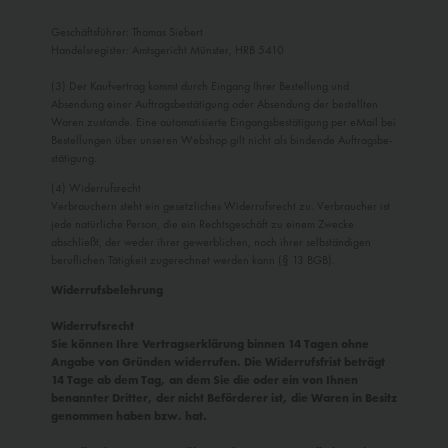
Geschäftsführer: Thomas Siebert
Handelsregister: Amtsgericht Münster, HRB 5410
(3) Der Kaufvertrag kommt durch Eingang Ihrer Bestellung und
Absendung einer Auf­tragsbestätigung oder Absendung der bestellten
Waren zustande. Eine automatisierte Eingangsbestätigung per eMail bei
Bestellungen über unseren Webshop gilt nicht als bindende Auftragsbe­
stätigung.
(4) Widerrufsrecht
Verbrauchern steht ein gesetzliches Widerrufsrecht zu. Verbraucher ist
jede natürliche Person, die ein Rechtsgeschäft zu einem Zwecke
abschließt, der weder ihrer gewerblichen, noch ihrer selbständigen
beruflichen Tätigkeit zugerechnet werden kann (§ 13 BGB).
Widerrufsbelehrung
Widerrufsrecht
Sie können Ihre Vertragserklärung binnen 14 Tagen ohne
Angabe von Gründen widerrufen. Die Widerrufsfrist beträgt
14 Tage ab dem Tag, an dem Sie die oder ein von Ihnen
benannter Dritter, der nicht Beförderer ist, die Waren in Besitz
genommen haben bzw. hat.