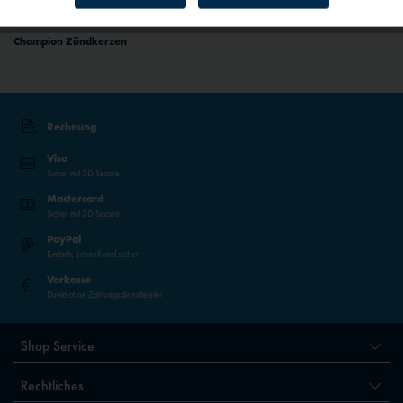
ab 66,90 € *
Inaktiv
Personalisierung
Champion Zündkerzen
Inaktiv
Service
Rechnung
Inaktiv
Externe Medien
Visa
Sicher mit 3D-Secure
Mastercard
Sicher mit 3D-Secure
PayPal
Einfach, schnell und sicher
Vorkasse
Direkt ohne Zahlungsdienstleister
Shop Service
Rechtliches