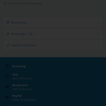
Persönliche Kundenberatung
Beschreibung
Bewertungen
0
Zubehör & Ersatzteile
Rechnung
Visa
Sicher mit 3D-Secure
Mastercard
Sicher mit 3D-Secure
PayPal
Einfach, schnell und sicher