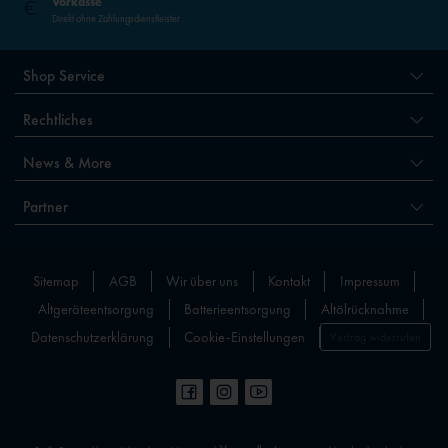
Vorkasse
Direkt ohne Zahlungsdienstleister
Shop Service
Rechtliches
News & More
Partner
Sitemap
AGB
Wir über uns
Kontakt
Impressum
Altgeräteentsorgung
Batterieentsorgung
Altölrücknahme
Datenschutzerklärung
Cookie-Einstellungen
Vertrag widerrufen