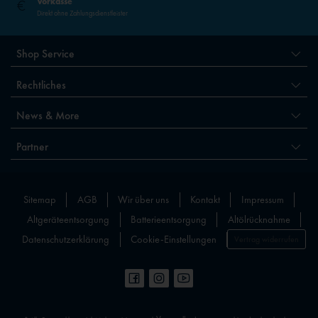
Vorkasse
Direkt ohne Zahlungsdienstleister
Shop Service
Rechtliches
News & More
Partner
Sitemap
AGB
Wir über uns
Kontakt
Impressum
Altgeräteentsorgung
Batterieentsorgung
Altölrücknahme
Datenschutzerklärung
Cookie-Einstellungen
Vertrag widerrufen