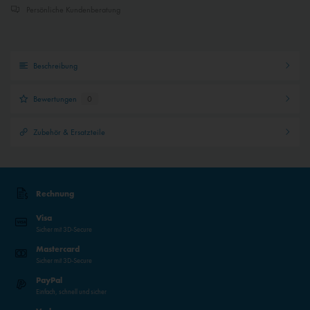
Persönliche Kundenberatung
Beschreibung
Bewertungen
0
Zubehör & Ersatzteile
Rechnung
Visa
Sicher mit 3D-Secure
Mastercard
Sicher mit 3D-Secure
PayPal
Einfach, schnell und sicher