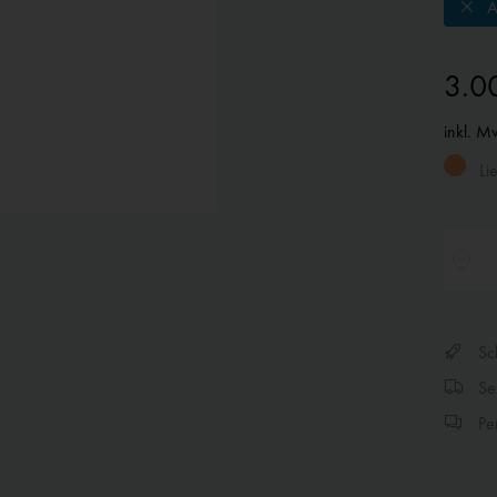
A
3.0
inkl. M
Lie
Sch
Sen
Per