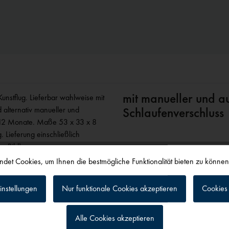
mit manueller und a
Kunstflug. Lieferbar wahlweise mit
 alternativ manueller und
Schlaufenverschluss
ll 12 Monate. Maße 53 x 33 x 8
 Lieferung einschließlich
s Bild).
oder Karabiner-Verschluss.
det Cookies, um Ihnen die bestmögliche Funktionalität bieten zu könne
instellungen
Nur funktionale Cookies akzeptieren
Cookies 
Alle Cookies akzeptieren