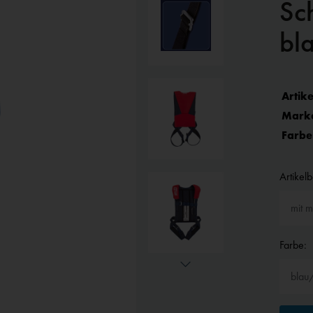
Sc
bl
Artike
Mark
Farbe
Artikel
Farbe: