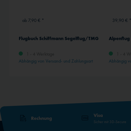
ab 7,90 € *
39,90 € 
EPTA-NG LED-Positionslichter (grün/rot/weiß) und ACL für UL
Flugbuch Schiffmann Segelflug/TMG
1 - 4 Werktage
1 - 4 W
rt
Abhängig von Versand- und Zahlungsart
Abhängig vo
Visa
Rechnung
Sicher mit 3D-Secure