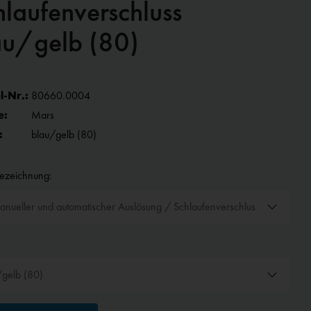
hlaufenverschluss
au/gelb (80)
l-Nr.:
80660.0004
e:
Mars
:
blau/gelb (80)
bezeichnung: