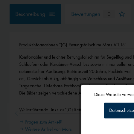
Beschreibung
Bewertungen
0
Produktinformationen "(G) Rettungsfallschirm Mars ATL15"
Komfortabler und leichter Rettungsfallschirm für Segelflug und 
Schlaufen- oder Karabiner-Verschluss sowie mit manueller und
automatischer Auslösung. Betriebszeit 20 Jahre, Packinterva
cm, Gewicht ab 6 kg, abhängig von Verschluss und Auslösung.
Tragetasche. Lieferbare Farbkombinationen, s. Farbkarte (letzte
Die Bilder zeigen verschiedene Ausführungen mit Schlaufen- 
Diese Website verwen
Funktionale
Weiterführende Links zu "(G) Rettungsfallschirm Mars ATL15"
Datenschutze
Tracking
Fragen zum Artikel?
Weitere Artikel von Mars