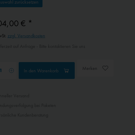
uswahl zurücksetzen
04,00 € *
wSt.
zzgl. Versandkosten
ferzeit auf Anfrage - Bitte kontaktieren Sie uns
Merken
In den
Warenkorb
neller Versand
dungsverfolgung bei Paketen
sönliche Kundenberatung