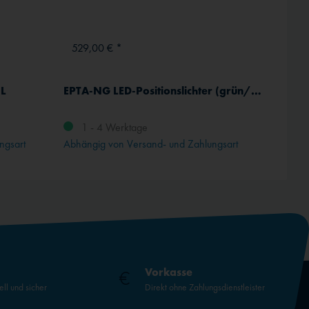
529,00 € *
2.55
UL
EPTA-NG LED-Positionslichter (grün/rot/weiß) und ACL für UL
(G) Re
mit ma
1 - 4 Werktage
ngsart
Abhängig von Versand- und Zahlungsart
Vorkasse
ell und sicher
Direkt ohne Zahlungsdienstleister