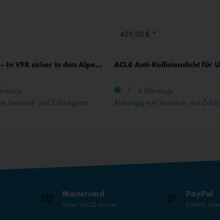
*
459,00 € *
Alpenflug – In VFR sicher in den Alpen unterwegs
ACL4 Anti-Kollisionslicht für 
erktage
1 - 4 Werktage
n Versand- und Zahlungsart
Abhängig von Versand- und Zahlu
Mastercard
PayPal
Sicher mit 3D-Secure
Einfach, schn