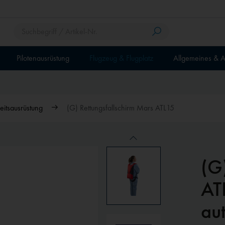
Pilotenausrüstung
Flugzeug & Flugplatz
Allgemeines & A
eitsausrüstung
(G) Rettungsfallschirm Mars ATL15
(G
AT
au