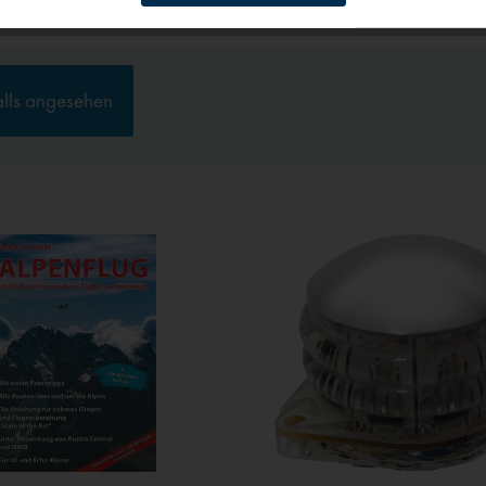
g
alls angesehen