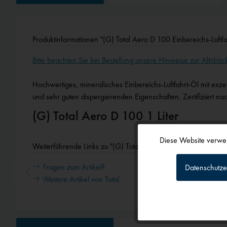
Produktinformationen "(G) Total Aero D 100 Einbereichs-Luftf
Bitte beachten Sie bei Bestellung unsere Hinweise zur Altölrü
Hochwertiges, mineralisches Einbereichs-Luftfahrt-Öl mit exze
und sehr guten dispergierenden Eigenschaften. Zertifiziert n
(G) Total Aero D 100 1 Liter
Diese Website verwen
Weiterführende Links zu "(G) Total Aero D 100 Einbereichs-Lu
Funktionale
Fragen zum Artikel?
Datenschutze
Weitere Artikel von Total
Tracking
Personalisierun