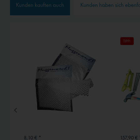
Kunden kauften auch
Kunden haben sich ebenf
Service
Externe Medien
TIPP!
8,10 € *
157,90 € 