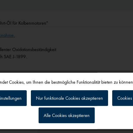
ahrt-Öl für Kolbenmotoren"
cknahme.
llenter Oxidationsbeständigkeit
ach SAE J-1899.
det Cookies, um Ihnen die bestmögliche Funktionalität bieten zu könne
ftfahrt-Öl für Kolbenmotoren"
instellungen
Nur funktionale Cookies akzeptieren
Cookies 
Alle Cookies akzeptieren
g