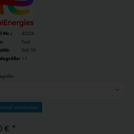
l-Nr.:
85224
e:
Total
ität:
SAE 50
degröße:
1 l
egröße:
uswahl zurücksetzen
0 € *