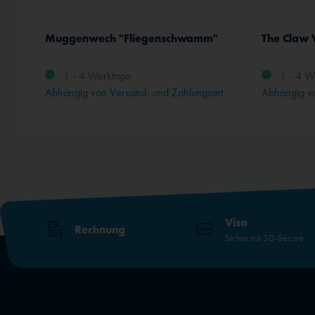
(G) New Super Seam - Kleber für Ceconite
Muggenwech "Fliegenschwamm"
The Claw 
1 - 4 Werktage
1 - 4 W
Abhängig von Versand- und Zahlungsart
Abhängig vo
Visa
Rechnung
Sicher mit 3D-Secure