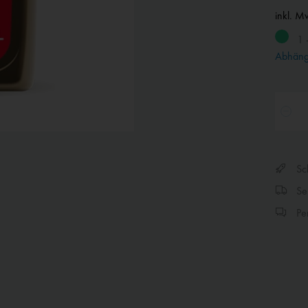
inkl. M
1 
Abhängi
Sch
Sen
Per