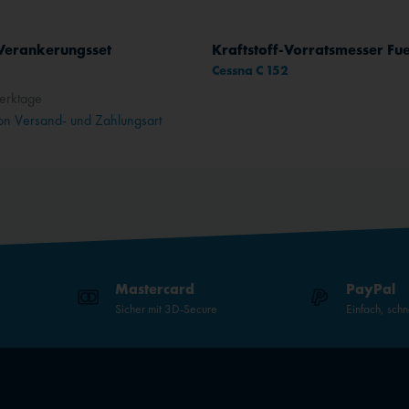
Verankerungsset
Kraftstoff-Vorratsmesser Fue
Cessna C 152
erktage
n Versand- und Zahlungsart
Mastercard
PayPal
Sicher mit 3D-Secure
Einfach, schn