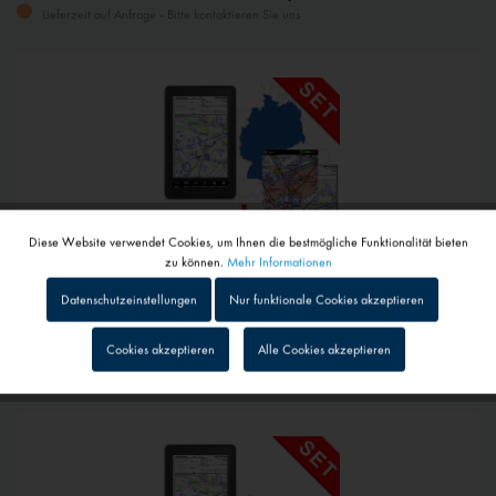
Lieferzeit auf Anfrage - Bitte kontaktieren Sie uns
Diese Website verwendet Cookies, um Ihnen die bestmögliche Funktionalität bieten
Aktiv
Funktionale
zu können.
Mehr Informationen
Datenschutzeinstellungen
Nur funktionale Cookies akzeptieren
1.698,00 € *
Inaktiv
Tracking
Cookies akzeptieren
Alle Cookies akzeptieren
Garmin Aera 660 Paket mit ICAO-Karten Deutschland und eCharts Europa
Lieferzeit auf Anfrage - Bitte kontaktieren Sie uns
Inaktiv
Personalisierung
Inaktiv
Service