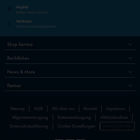
PayPal
Einfach, schnell und sicher
Vorkasse
Direkt ohne Zahlungsdienstleister
Shop Service
Rechtliches
News & More
Partner
Sitemap
AGB
Wir über uns
Kontakt
Impressum
Altgeräteentsorgung
Batterieentsorgung
Altölrücknahme
Datenschutzerklärung
Cookie-Einstellungen
Vertrag widerrufen