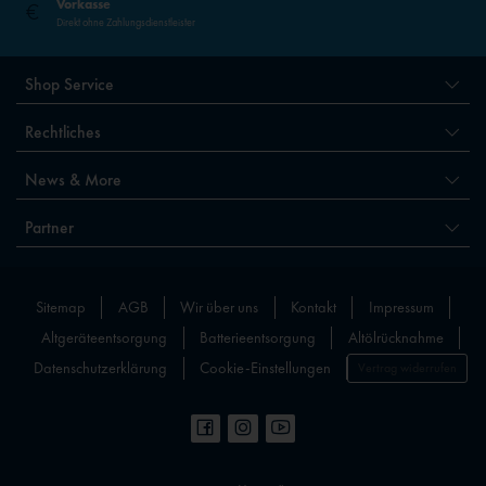
Vorkasse
Direkt ohne Zahlungsdienstleister
Shop Service
Rechtliches
News & More
Partner
Sitemap
AGB
Wir über uns
Kontakt
Impressum
Altgeräteentsorgung
Batterieentsorgung
Altölrücknahme
Datenschutzerklärung
Cookie-Einstellungen
Vertrag widerrufen