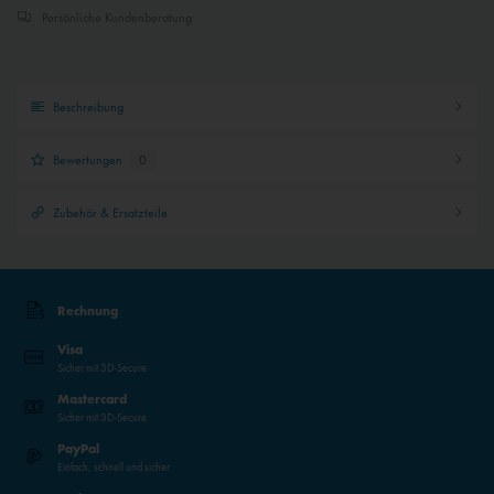
Persönliche Kundenberatung
Beschreibung
Bewertungen
0
Zubehör & Ersatzteile
Rechnung
Visa
Sicher mit 3D-Secure
Mastercard
Sicher mit 3D-Secure
PayPal
Einfach, schnell und sicher