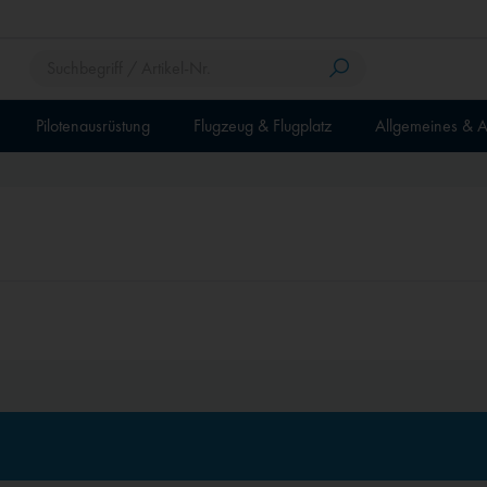
Pilotenausrüstung
Flugzeug & Flugplatz
Allgemeines & A