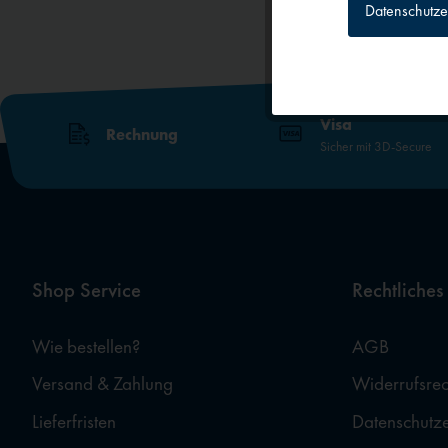
Datenschutze
Tracking
Personalisierun
Visa
Rechnung
Sicher mit 3D-Secure
Service
Externe Medien
Shop Service
Rechtliches
Wie bestellen?
AGB
Versand & Zahlung
Widerrufsrec
Lieferfristen
Datenschutz