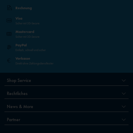
Rechnung
Inaktiv
Service
Visa
Sicher mit 3D-Secure
Inaktiv
Externe Medien
Mastercard
Sicher mit 3D-Secure
PayPal
Einfach, schnell und sicher
Vorkasse
Direkt ohne Zahlungsdienstleister
Shop Service
Rechtliches
News & More
Partner