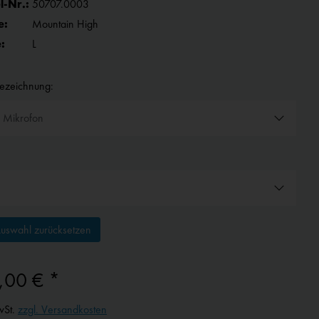
l-Nr.:
50707.0003
e:
Mountain High
:
L
bezeichnung:
uswahl zurücksetzen
,00 € *
wSt.
zzgl. Versandkosten