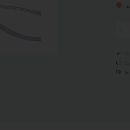
Lie
Sch
Sen
Per