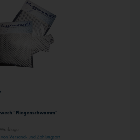
Inaktiv
*
wech "Fliegenschwamm"
 Werktage
von Versand- und Zahlungsart