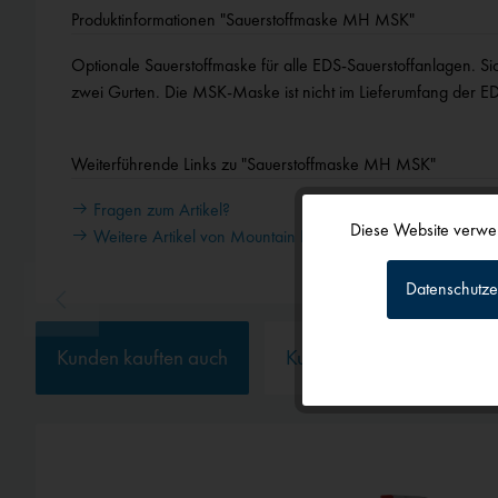
Produktinformationen "Sauerstoffmaske MH MSK"
Optionale Sauerstoffmaske für alle EDS-Sauerstoffanlagen. Si
zwei Gurten. Die MSK-Maske ist nicht im Lieferumfang der E
Weiterführende Links zu "Sauerstoffmaske MH MSK"
Fragen zum Artikel?
Diese Website verwen
Weitere Artikel von Mountain High
Funktionale
Datenschutze
Tracking
Kunden kauften auch
Kunden haben sich ebenf
Personalisierun
Service