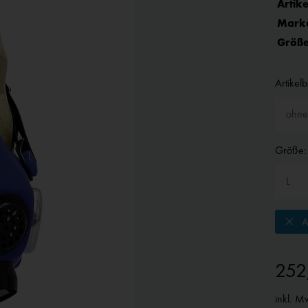
Artike
Mark
Größe
Artikel
Größe:
A
252
inkl. M