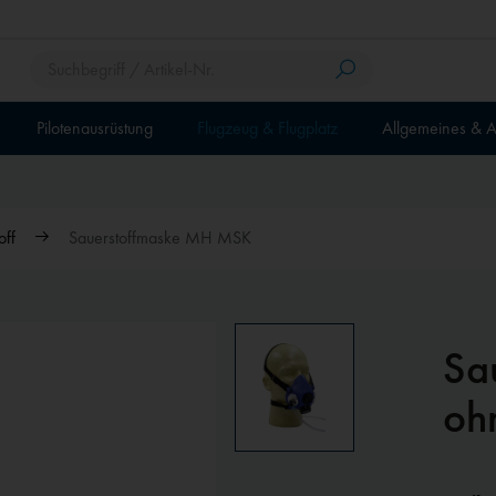
Pilotenausrüstung
Flugzeug & Flugplatz
Allgemeines & A
off
Sauerstoffmaske MH MSK
Sa
oh