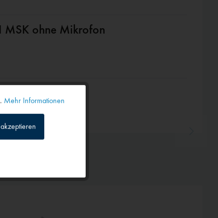
H MSK ohne Mikrofon
n.
Mehr Informationen
Aktiv
akzeptieren
Inaktiv
Inaktiv
Inaktiv