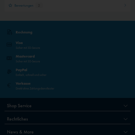
Bewertungen
2
Rechnung
Visa
Sicher mit 3D-Secure
Mastercard
Sicher mit 3D-Secure
PayPal
Einfach, schnell und sicher
Vorkasse
Direkt ohne Zahlungsdienstleister
Shop Service
Rechtliches
News & More