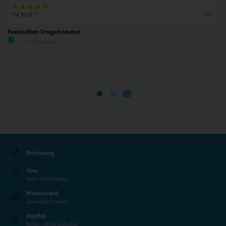
54,90 € *
Faszination Tragschrauber
1 - 4 Werktage
Rechnung
Visa
Sicher mit 3D-Secure
Mastercard
Sicher mit 3D-Secure
PayPal
Einfach, schnell und sicher