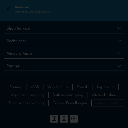
Vorkasse
Direkt ohne Zahlungsdienstleister
Shop Service
Rechtliches
News & More
Partner
Sitemap
AGB
Wir über uns
Kontakt
Impressum
Altgeräteentsorgung
Batterieentsorgung
Altölrücknahme
Datenschutzerklärung
Cookie-Einstellungen
Vertrag widerrufen