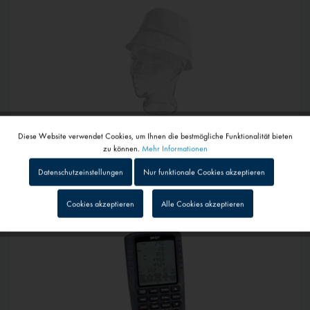
Diese Website verwendet Cookies, um Ihnen die bestmögliche Funktionalität bieten
Aktiv
Funktionale
zu können.
Mehr Informationen
ab 3,80 € *
Datenschutzeinstellungen
Nur funktionale Cookies akzeptieren
Fliegerhut
Inaktiv
Tracking
1 - 4 Werktage
Cookies akzeptieren
Alle Cookies akzeptieren
Inaktiv
Personalisierung
Inaktiv
Service