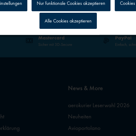
instellungen
Nur funktionale Cookies akzeptieren
Cookies 
Alle Cookies akzeptieren
g
Mastercard
PayPal
Sicher mit 3D-Secure
Einfach, schn
News & More
aerokurier Leserwahl 2026
ht
Neuheiten
erklärung
Avioportolano