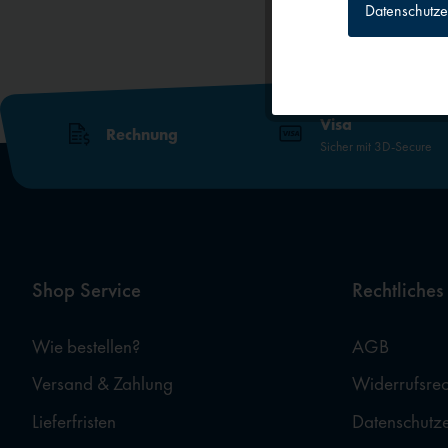
Datenschutze
Tracking
Personalisierun
Visa
Rechnung
Sicher mit 3D-Secure
Service
Externe Medien
Shop Service
Rechtliches
Wie bestellen?
AGB
Versand & Zahlung
Widerrufsrec
Lieferfristen
Datenschutz