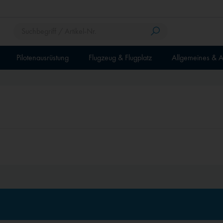
Pilotenausrüstung
Flugzeug & Flugplatz
Allgemeines & A