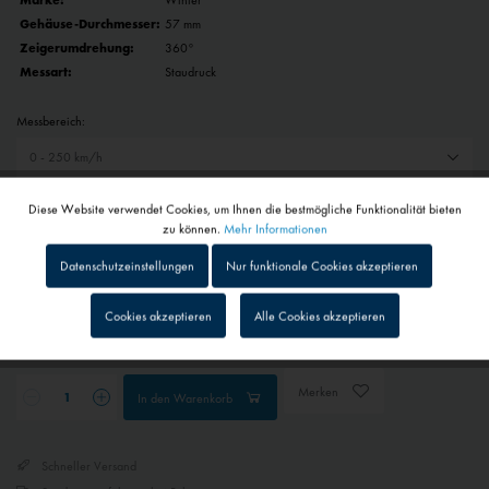
Marke:
Winter
Gehäuse-Durchmesser:
57 mm
Zeigerumdrehung:
360°
Messart:
Staudruck
Messbereich:
Auswahl zurücksetzen
Diese Website verwendet Cookies, um Ihnen die bestmögliche Funktionalität bieten
Aktiv
Funktionale
zu können.
Mehr Informationen
558,00 € *
Datenschutzeinstellungen
Nur funktionale Cookies akzeptieren
Inaktiv
Tracking
inkl. MwSt.
zzgl. Versandkosten
Cookies akzeptieren
Alle Cookies akzeptieren
Lieferzeit auf Anfrage - Bitte kontaktieren Sie uns
Inaktiv
Personalisierung
Merken
In den
Warenkorb
Inaktiv
Service
Schneller Versand
Inaktiv