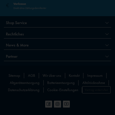
Vorkasse
Direkt ohne Zahlungsdienstleister
Shop Service
Rechtliches
News & More
Partner
Sitemap
AGB
Wir über uns
Kontakt
Impressum
Altgeräteentsorgung
Batterieentsorgung
Altölrücknahme
Datenschutzerklärung
Cookie-Einstellungen
Vertrag widerrufen