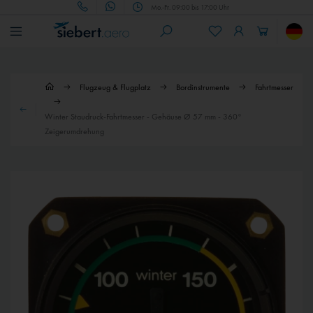
Mo.-Fr. 09:00 bis 17:00 Uhr
Flugzeug & Flugplatz
Bordinstrumente
Fahrtmesser
Winter Staudruck-Fahrtmesser - Gehäuse Ø 57 mm - 360°
Zeigerumdrehung