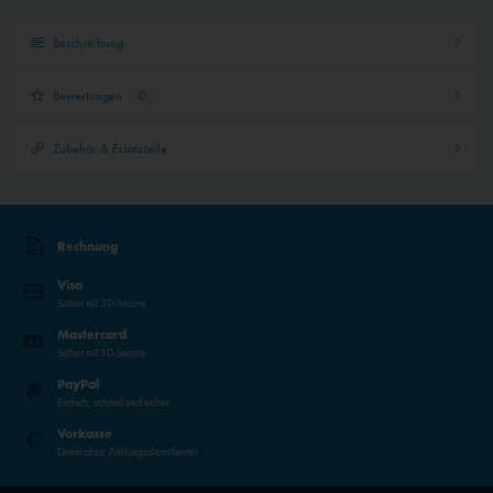
Beschreibung
Bewertungen
0
Zubehör & Ersatzteile
Rechnung
Visa
Sicher mit 3D-Secure
Mastercard
Sicher mit 3D-Secure
PayPal
Einfach, schnell und sicher
Vorkasse
Direkt ohne Zahlungsdienstleister