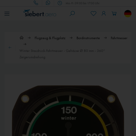
Mo.-Fr. 09:00 bis 17:00 Uhr
Flugzeug & Flugplatz
Bordinstrumente
Fahrtmesser
Winter Staudruck-Fahrtmesser - Gehäuse Ø 80 mm - 360°
Zeigerumdrehung