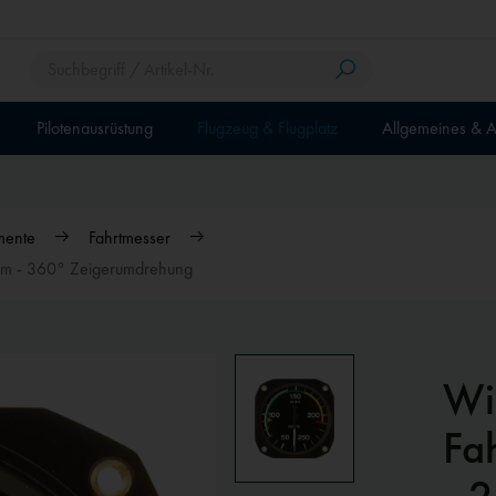
Pilotenausrüstung
Flugzeug & Flugplatz
Allgemeines & A
mente
Fahrtmesser
mm - 360° Zeigerumdrehung
Wi
Fa