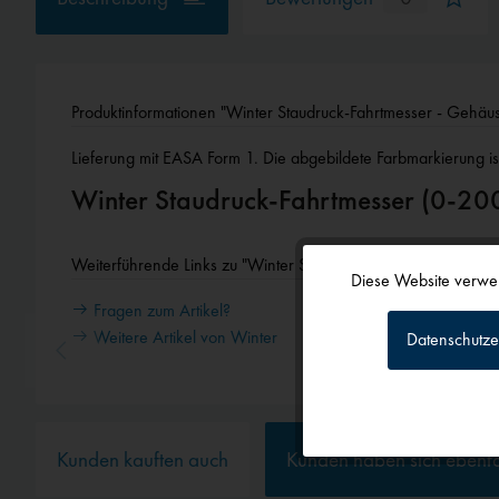
Produktinformationen "Winter Staudruck-Fahrtmesser - Geh
Lieferung mit EASA Form 1. Die abgebildete Farbmarkierung ist
Winter Staudruck-Fahrtmesser (0-2
Weiterführende Links zu "Winter Staudruck-Fahrtmesser - 
Diese Website verwen
Funktionale
Fragen zum Artikel?
Weitere Artikel von Winter
Datenschutze
Tracking
Personalisierun
Kunden kauften auch
Kunden haben sich ebenf