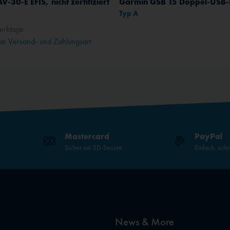
V-30-E EFIS, nicht zertifiziert
Typ A
erktage
n Versand- und Zahlungsart
Mastercard
PayPal
Sicher mit 3D-Secure
Einfach, schn
News & More