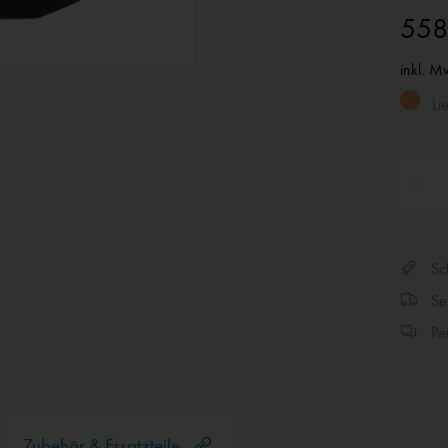
558
inkl. M
Lie
Sch
Sen
Per
Zubehör & Ersatzteile