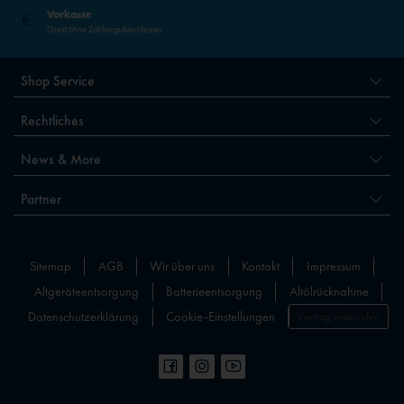
Vorkasse
Direkt ohne Zahlungsdienstleister
Shop Service
Rechtliches
News & More
Partner
Sitemap
AGB
Wir über uns
Kontakt
Impressum
Altgeräteentsorgung
Batterieentsorgung
Altölrücknahme
Datenschutzerklärung
Cookie-Einstellungen
Vertrag widerrufen