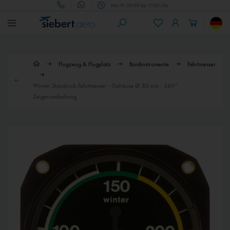
Mo.-Fr. 09:00 bis 17:00 Uhr
Flugzeug & Flugplatz
Bordinstrumente
Fahrtmesser
Winter Staudruck-Fahrtmesser - Gehäuse Ø 80 mm - 360°
Zeigerumdrehung