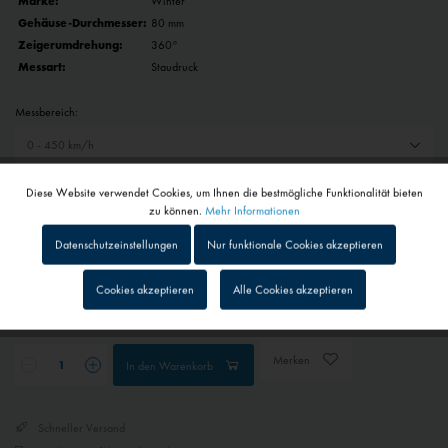
Marke:
Winter
Gehäuse-Durchmesser:
80 mm
Zeigerumdrehung:
360°
Messart:
Staudruck
Messbereich:
Auswahl zurücksetzen
Diese Website verwendet Cookies, um Ihnen die bestmögliche Funktionalität bieten
Aktiv
Funktionale
zu können.
Mehr Informationen
558,00 € *
Datenschutzeinstellungen
Nur funktionale Cookies akzeptieren
Inaktiv
Tracking
inkl. MwSt.
zzgl. Versandkosten
Cookies akzeptieren
Alle Cookies akzeptieren
Lieferzeit auf Anfrage - Bitte kontaktieren Sie uns
Inaktiv
Personalisierung
Merken
In den
Warenkorb
Inaktiv
Service
Schneller Versand