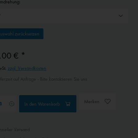
umdrehung:
uswahl zurücksetzen
,00 € *
wSt.
zzgl. Versandkosten
ferzeit auf Anfrage - Bitte kontaktieren Sie uns
Merken
In den
Warenkorb
neller Versand