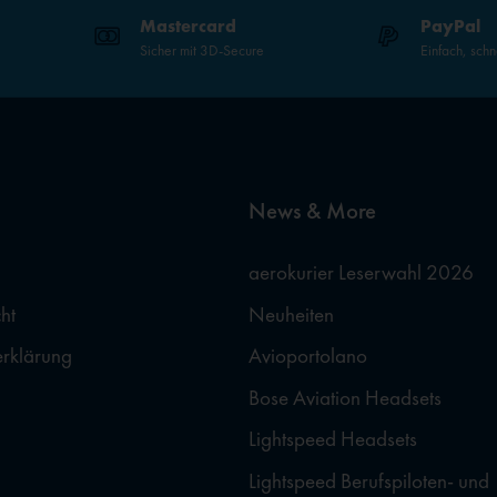
Mastercard
PayPal
Sicher mit 3D-Secure
Einfach, schn
News & More
aerokurier Leserwahl 2026
ht
Neuheiten
erklärung
Avioportolano
Bose Aviation Headsets
Lightspeed Headsets
Lightspeed Berufspiloten- und