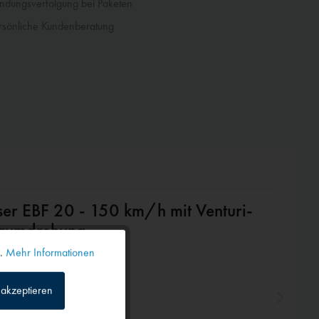
dungsverfolgung bei Paketen
sönliche Kundenberatung
er EBF 20 - 150 km/h mit Venturi-
erumdrehung
n.
Mehr Informationen
Aktiv
akzeptieren
Inaktiv