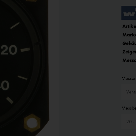
Artike
Mark
Gehäu
Zeige
Messa
Messart
Messbe