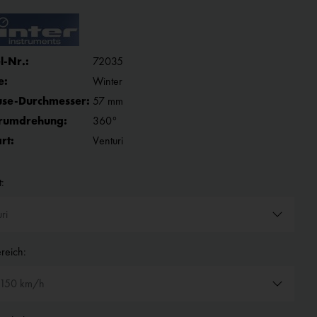
l-Nr.:
72035
e:
Winter
se-Durchmesser:
57 mm
rumdrehung:
360°
rt:
Venturi
:
reich: