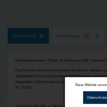
Beschreibung
Bewertungen
0
Produktinformationen "Winter UL-Fahrtmesser EBF - Gehäus
Das Präzisions-Messwerk ist in einem handlichen Gehäuse un
mitgelieferte Drucksonde betrieben. Die Fahrtmesser sind mit 
ausgestattet. Hohe Messgenauigkeit, Zeigerumdrehung 360° 
Diese Website verwen
Nr. 72035.
Funktionale
Datenschutze
Tracking
Weiterführende Links zu "Winter UL-Fahrtmesser EBF - Geh