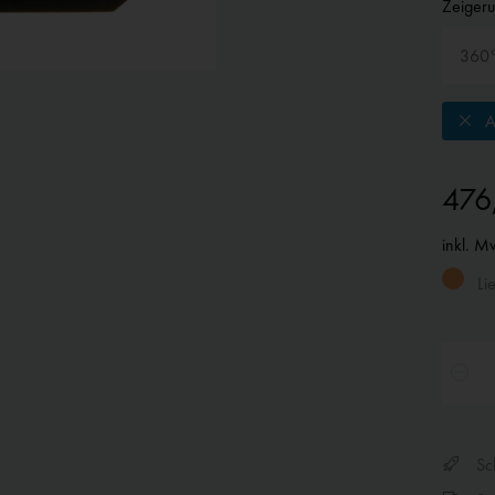
Zeiger
A
476
inkl. M
Lie
Sch