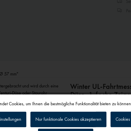
Sen
Per
e Ø 57 mm"
Winter UL-Fahrtmess
tergebracht und wird durch eine
Venturi-Düse oder Staurohr
Düse, 1-fache Zeig
oder 510°. Die Abbildung zeigt
det Cookies, um Ihnen die bestmögliche Funktionalität bieten zu könne
instellungen
Nur funktionale Cookies akzeptieren
Cookies 
äuse Ø 57 mm"