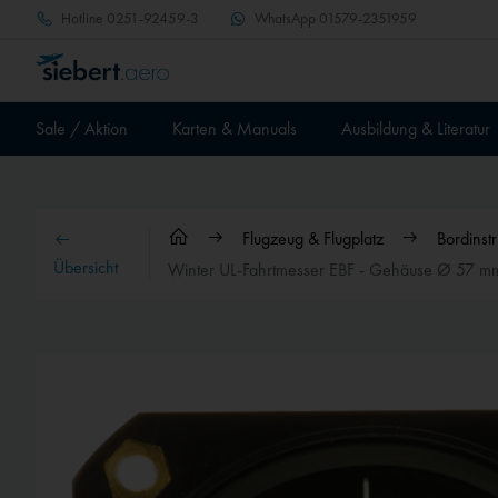
Hotline
0251-92459-3
WhatsApp
01579-2351959
Sale / Aktion
Karten & Manuals
Ausbildung & Literatur
Flugzeug & Flugplatz
Bordinst
Übersicht
Winter UL-Fahrtmesser EBF - Gehäuse Ø 57 m