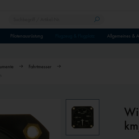
Pilotenausrüstung
Flugzeug & Flugplatz
Allgemeines & A
rumente
Fahrtmesser
m
Wi
km