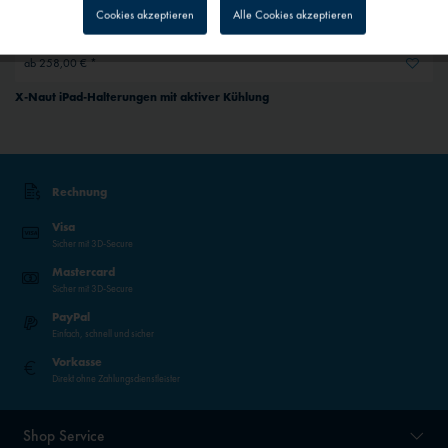
Cookies akzeptieren
Alle Cookies akzeptieren
Inaktiv
Personalisierung
ab 258,00 € *
X-Naut iPad-Halterungen mit aktiver Kühlung
Inaktiv
Service
Inaktiv
Externe Medien
Rechnung
Visa
Sicher mit 3D-Secure
Mastercard
Sicher mit 3D-Secure
PayPal
Einfach, schnell und sicher
Vorkasse
Direkt ohne Zahlungsdienstleister
Shop Service