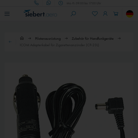
Mo.-Fr. 09:00 bis 17:00 Uhr
Pilotenausrüstung
Zubehör für Handfunkgeräte
ICOM Adapterkabel für Zigarettenanzünder (CP-23L)