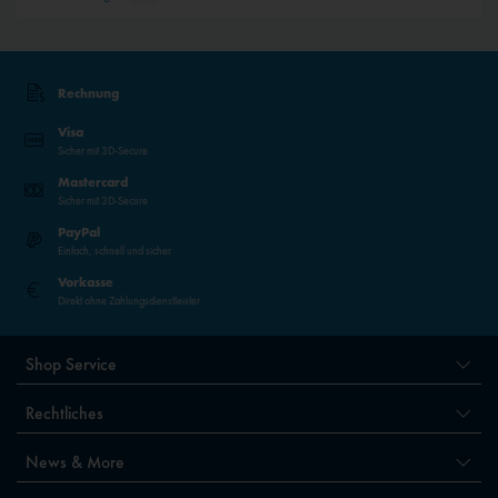
Rechnung
Visa
Sicher mit 3D-Secure
Mastercard
Sicher mit 3D-Secure
PayPal
Einfach, schnell und sicher
Vorkasse
Direkt ohne Zahlungsdienstleister
Shop Service
Rechtliches
News & More