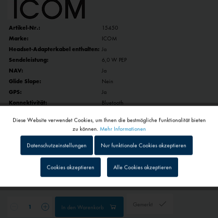
Artikel-Nr.:
15450
Marke:
ICOM
Headset-Adapterkabel enthalten:
Ja
Sendeleistung:
6,0 W PEP
NAV:
Ja
Glide Slope:
Nein
GPS:
Ja
Konnektivität:
Bluetooth
Gewicht:
ca. 340 g
Diese Website verwendet Cookies, um Ihnen die bestmögliche Funktionalität bieten
Aktiv
Funktionale
zu können.
Mehr Informationen
679,00 € *
Datenschutzeinstellungen
Nur funktionale Cookies akzeptieren
inkl. MwSt.
zzgl. Versandkosten
Inaktiv
Tracking
Cookies akzeptieren
Alle Cookies akzeptieren
1 - 4 Werktage
Abhängig von Versand- und Zahlungsart
Inaktiv
Personalisierung
Gemerkt
In den
Warenkorb
Inaktiv
Service