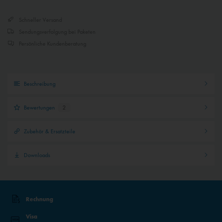
Schneller Versand
Inaktiv
Externe Medien
Sendungsverfolgung bei Paketen
Persönliche Kundenberatung
Beschreibung
Bewertungen
2
Zubehör & Ersatzteile
Downloads
Rechnung
Visa