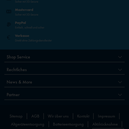
Sicher mit 3D-Secure
Mastercard
Sicher mit 3D-Secure
PayPal
Einfach, schnell und sicher
Vorkasse
Direkt ohne Zahlungsdienstleister
Shop Service
Rechtliches
News & More
Partner
Sitemap
AGB
Wir über uns
Kontakt
Impressum
Altgeräteentsorgung
Batterieentsorgung
Altölrücknahme