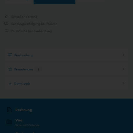
Inaktiv
Externe Medien
Schneller Versand
Sendungsverfolgung bei Paketen
Persönliche Kundenberatung
Beschreibung
Bewertungen
1
Downloads
Rechnung
Visa
Sicher mit 3D-Secure