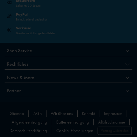
Mastercard
Sicher mit 3D-Secure
PayPal
Einfach, schnell und sicher
Vorkasse
Direkt ohne Zahlungsdienstleister
Shop Service
Rechtliches
News & More
Partner
Sitemap
AGB
Wir über uns
Kontakt
Impressum
Altgeräteentsorgung
Batterieentsorgung
Altölrücknahme
Datenschutzerklärung
Cookie-Einstellungen
Vertrag widerrufen