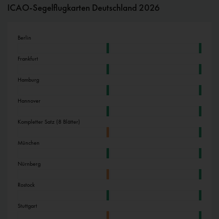
ICAO-Segelflugkarten Deutschland 2026
Inaktiv
Externe Medien
Berlin
Frankfurt
Hamburg
Hannover
Kompletter Satz (8 Blätter)
München
Nürnberg
Rostock
Stuttgart