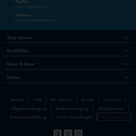
PayPal
Einfach, schnell und sicher
Vorkasse
Direkt ohne Zahlungsdienstleister
Shop Service
Rechtliches
News & More
Partner
Sitemap
AGB
Wir über uns
Kontakt
Impressum
Altgeräteentsorgung
Batterieentsorgung
Altölrücknahme
Datenschutzerklärung
Cookie-Einstellungen
Vertrag widerrufen