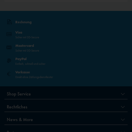
Rechnung
Visa
Sicher mit 3D-Secure
Mastercard
Sicher mit 3D-Secure
PayPal
Einfach, schnell und sicher
Vorkasse
Direkt ohne Zahlungsdienstleister
Shop Service
Rechtliches
News & More