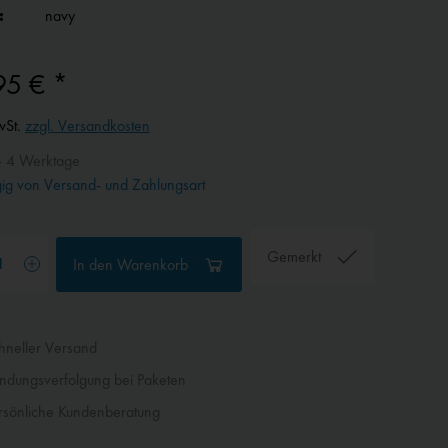
:
navy
95 € *
wSt.
zzgl. Versandkosten
- 4 Werktage
g von Versand- und Zahlungsart
Gemerkt
In den
Warenkorb
neller Versand
dungsverfolgung bei Paketen
sönliche Kundenberatung