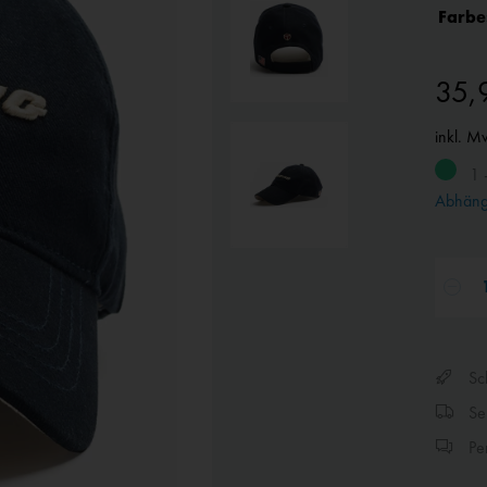
Farbe
35,
inkl. M
1 
Abhängi
Sch
Sen
Per