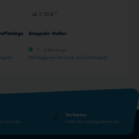
ab 11,50 € *
35,95
toffanlage
Stoppuhr-Halter
Cessn
tan
1 - 4 Werktage
ngsart
Abhängig von Versand- und Zahlungsart
Vorkasse
ell und sicher
Direkt ohne Zahlungsdienstleister