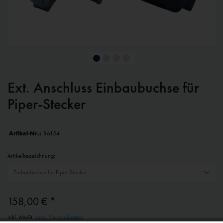
Ext. Anschluss Einbaubuchse für
Piper-Stecker
Artikel-Nr.:
86154
Artikelbezeichnung:
158,00 € *
inkl. MwSt.
zzgl. Versandkosten