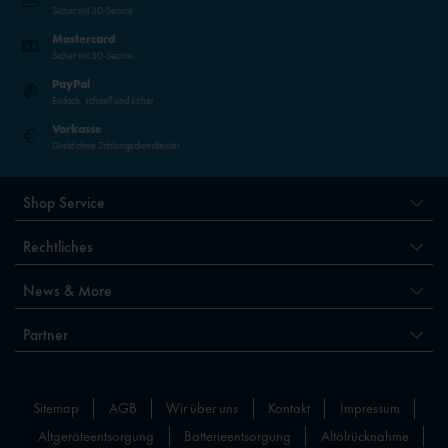
Sicher mit 3D-Secure
Mastercard
Sicher mit 3D-Secure
PayPal
Einfach, schnell und sicher
Vorkasse
Direkt ohne Zahlungsdienstleister
Shop Service
Rechtliches
News & More
Partner
Sitemap
AGB
Wir über uns
Kontakt
Impressum
Altgeräteentsorgung
Batterieentsorgung
Altölrücknahme