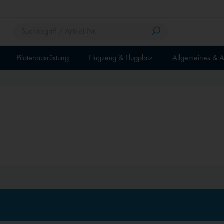
Pilotenausrüstung
Flugzeug & Flugplatz
Allgemeines & A