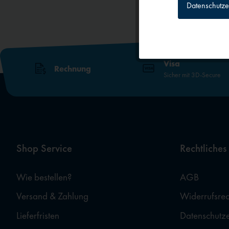
Datenschutze
Tracking
Personalisierun
Visa
Rechnung
Sicher mit 3D-Secure
Service
Externe Medien
Shop Service
Rechtliches
Wie bestellen?
AGB
Versand & Zahlung
Widerrufsrec
Lieferfristen
Datenschutz