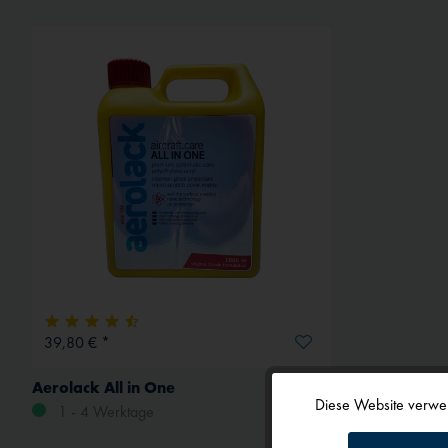
39,80 € *
Aerolack All in One
Diese Website verwen
1 - 4 Werktage
Funktionale