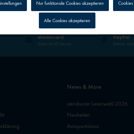
instellungen
Nur funktionale Cookies akzeptieren
Cookies 
Alle Cookies akzeptieren
g
Mastercard
PayPal
Sicher mit 3D-Secure
Einfach, schn
News & More
aerokurier Leserwahl 2026
ht
Neuheiten
erklärung
Avioportolano