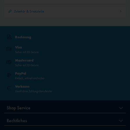
Zubehör & Ersatzteile
Rechnung
Visa
Sicher mit 3D-Secure
Mastercard
Sicher mit 3D-Secure
PayPal
Einfach, schnell und sicher
Vorkasse
Direkt ohne Zahlungsdienstleister
Shop Service
Rechtliches