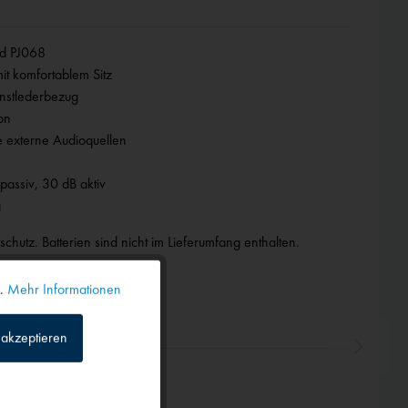
nd PJ068
it komfortablem Sitz
unstlederbezug
on
e externe Audioquellen
assiv, 30 dB aktiv
g
chutz. Batterien sind nicht im Lieferumfang enthalten.
n.
Mehr Informationen
Aktiv
akzeptieren
Inaktiv