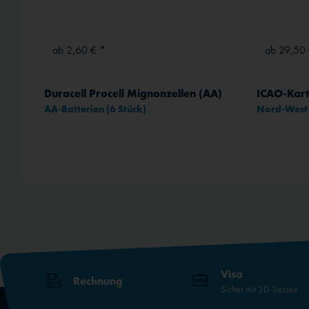
ab 2,60 € *
ab 29,50 
Duracell Procell Mignonzellen (AA)
ICAO-Kart
AA-Batterien (6 Stück)
Nord-Wes
rt
Visa
Rechnung
Sicher mit 3D-Secure