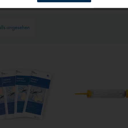
g
alls angesehen