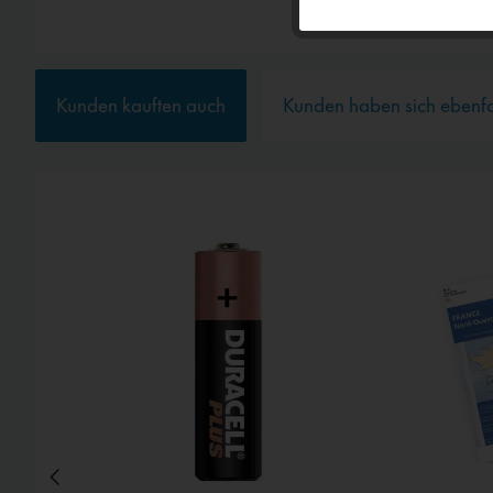
Personalisierun
Service
Kunden kauften auch
Kunden haben sich ebenf
Externe Medien