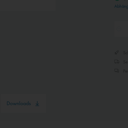
Abhängi
Sch
Sen
Per
Downloads