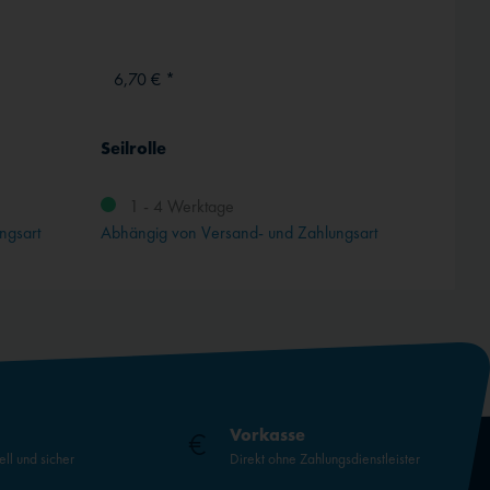
6,70 € *
ab 13
Seilrolle
ICAO-
Komplet
1 - 4 Werktage
ngsart
Abhängig von Versand- und Zahlungsart
Vorkasse
ell und sicher
Direkt ohne Zahlungsdienstleister