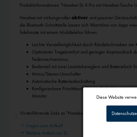
Produktinformationen "Headset SL-X Pro mit Headset-Tasche Li
Headset mit wirkungsvoller
aktiver
und passiver Geräuschdä
die Bluetooth-Schnittstelle lassen sich Warntöne von Apps w
Telefonate mit einem Mobiltelefon führen.
Leichte Verstellmöglichkeit durch Rändelschrauben am 
Optimierter Tragekomfort und geringer Anpressdruck du
Federmechanismus.
Bedienteil mit zwei Lautstärkereglern und Batteriefach 
Mono/Stereo-Umschalter
Automatische Batterieabschaltung
Konfigurierbare Prioritätsschaltung z.B. für Warnhinwei
Monitor
Diese Website verwen
Funktionale
Weiterführende Links zu "Headset SL-X Pro mit Headset-Tasche
Datenschutze
Tracking
Fragen zum Artikel?
Weitere Artikel von SL