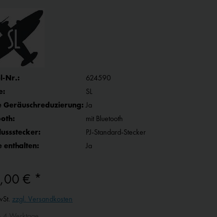
l-Nr.:
624590
e:
SL
e Geräuschreduzierung:
Ja
ooth:
mit Bluetooth
lussstecker:
PJ-Standard-Stecker
 enthalten:
Ja
,00 € *
wSt.
zzgl. Versandkosten
- 4 Werktage