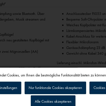
ght"
mpfung sowie Bluetooth. Über
Anschlussstecker PJ055 u
iedergeben, Musik streamen und
Bequeme Soft-Ohrpolster m
Weiches Kopfpolster mit K
Lärmkompensiertes Mikrof
Kopfbügel
Kabel-Anschluss für weiter
rch neu gestalteten Kopfbügel mit
Flexibler Mikrofonarm
Geräuschdämpfung 23 dB p
für zwei Mignonzellen (AA)
Gewicht ohne Kabel 340 
Lieferung einschl. Mikrofon-Winds
se von Apps, GPS oder Traffic
det Cookies, um Ihnen die bestmögliche Funktionalität bieten zu könne
 Light"
instellungen
Nur funktionale Cookies akzeptieren
Cookies 
Alle Cookies akzeptieren