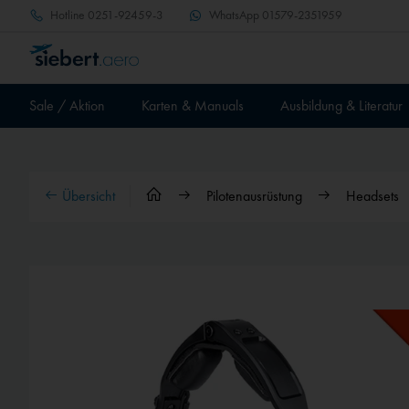
Hotline
0251-92459-3
WhatsApp
01579-2351959
Sale / Aktion
Karten & Manuals
Ausbildung & Literatur
Übersicht
Pilotenausrüstung
Headsets