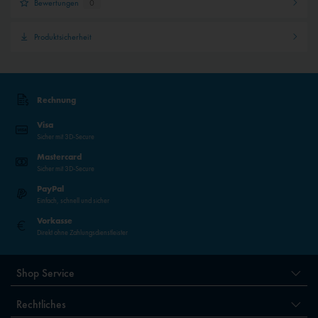
Bewertungen
0
Produktsicherheit
Rechnung
Visa
Sicher mit 3D-Secure
Mastercard
Sicher mit 3D-Secure
PayPal
Einfach, schnell und sicher
Vorkasse
Direkt ohne Zahlungsdienstleister
Shop Service
Rechtliches