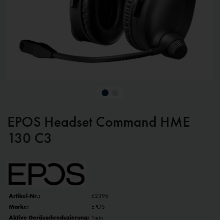
EPOS Headset Command HME
130 C3
Artikel-Nr.:
62396
Marke:
EPOS
Aktive Geräuschreduzierung:
Nein