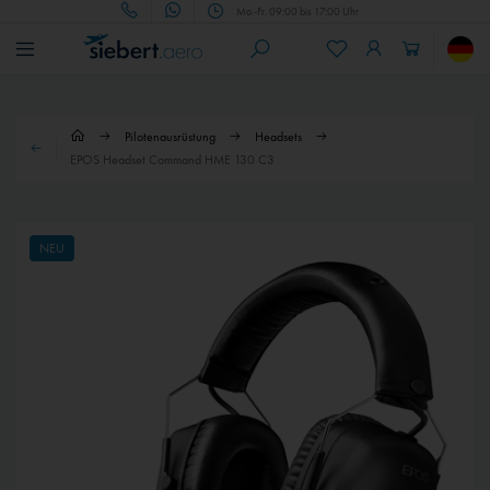
Mo.-Fr. 09:00 bis 17:00 Uhr
Pilotenausrüstung
Headsets
EPOS Headset Command HME 130 C3
NEU