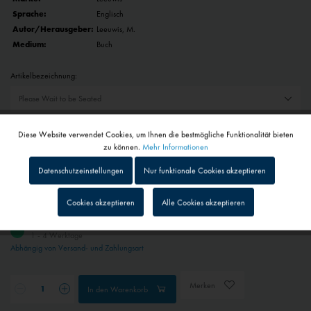
Sprache:
Englisch
Autor/Herausgeber:
Leeuwis, M.
Medium:
Buch
Artikelbezeichnung:
Auswahl zurücksetzen
Diese Website verwendet Cookies, um Ihnen die bestmögliche Funktionalität bieten
Aktiv
Funktionale
zu können.
Mehr Informationen
Menge
Stückpreis
Datenschutzeinstellungen
Nur funktionale Cookies akzeptieren
bis
9
17,90 € *
Inaktiv
Tracking
ab
10
16,11 € *
Cookies akzeptieren
Alle Cookies akzeptieren
inkl. MwSt.
zzgl. Versandkosten
Inaktiv
Personalisierung
1 - 4 Werktage
Abhängig von Versand- und Zahlungsart
Inaktiv
Service
Merken
In den
Warenkorb