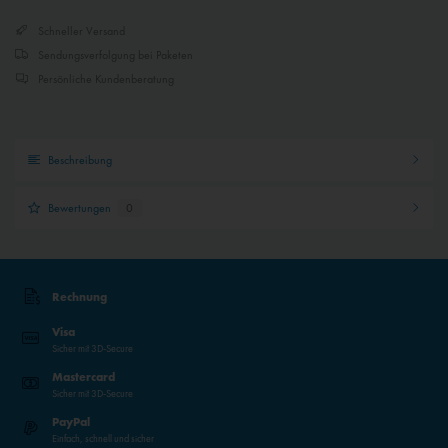
Inaktiv
Externe Medien
Schneller Versand
Sendungsverfolgung bei Paketen
Persönliche Kundenberatung
Beschreibung
Bewertungen
0
Rechnung
Visa
Sicher mit 3D-Secure
Mastercard
Sicher mit 3D-Secure
PayPal
Einfach, schnell und sicher