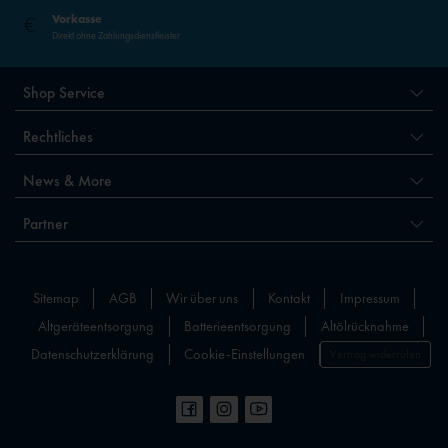
Vorkasse
Direkt ohne Zahlungsdienstleister
Shop Service
Rechtliches
News & More
Partner
Sitemap
AGB
Wir über uns
Kontakt
Impressum
Altgeräteentsorgung
Batterieentsorgung
Altölrücknahme
Datenschutzerklärung
Cookie-Einstellungen
Vertrag widerrufen