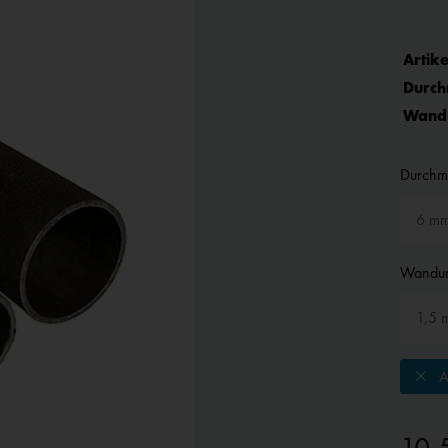
Artike
Durch
Wandu
Durchm
Wandun
A
10,