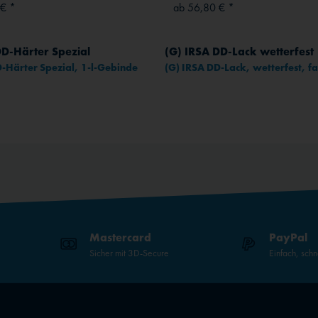
 € *
ab 56,80 € *
DD-Härter Spezial
(G) IRSA DD-Lack wetterfest
D-Härter Spezial, 1-l-Gebinde
(G) IRSA DD-Lack, wetterfest, f
Mastercard
PayPal
Sicher mit 3D-Secure
Einfach, schn