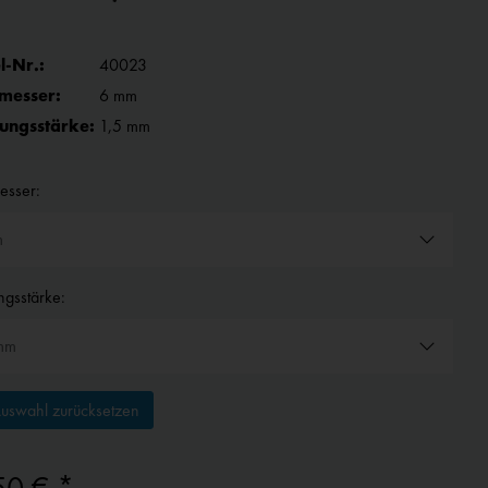
l-Nr.:
40023
messer:
6 mm
ngsstärke:
1,5 mm
esser:
gsstärke:
uswahl zurücksetzen
50 € *