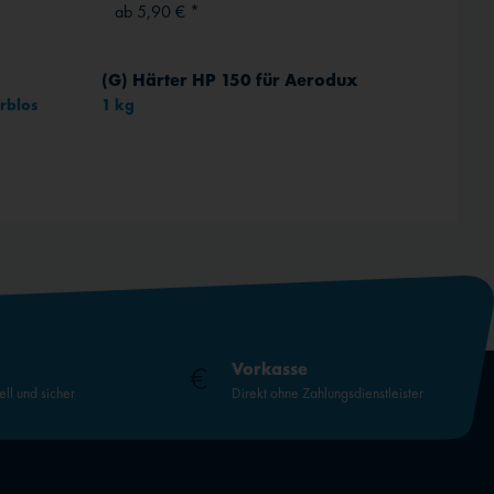
ab 5,90 € *
0,03 
(G) Härter HP 150 für Aerodux
U-Sch
arblos
1 kg
M 4
Vorkasse
ell und sicher
Direkt ohne Zahlungsdienstleister