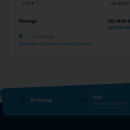
0,26 € *
ab 44,80
Filzringe
(G) IRSA 
(G) IRSA D
1 - 4 Werktage
Abhängig von Versand- und Zahlungsart
Visa
Rechnung
Sicher mit 3D-Secure