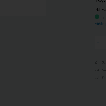
inkl. M
1 
Abhängi
Sch
Sen
Per