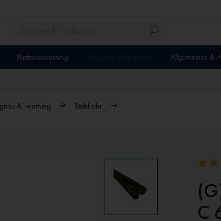
Pilotenausrüstung
Flugzeug & Flugplatz
Allgemeines & A
gbau & -wartung
Stahlrohr
(G
C 