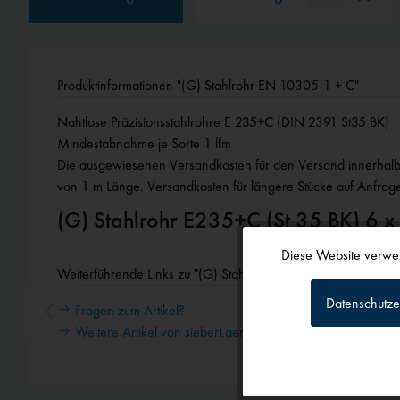
Produktinformationen "(G) Stahlrohr EN 10305-1 + C"
Nahtlose Präzisionsstahlrohre E 235+C (DIN 2391 St35 BK)
Mindestabnahme je Sorte 1 lfm
Die ausgewiesenen Versandkosten für den Versand innerhalb 
von 1 m Länge. Versandkosten für längere Stücke auf Anfrag
(G) Stahlrohr E235+C (St 35 BK) 6 
Diese Website verwen
Funktionale
Weiterführende Links zu "(G) Stahlrohr EN 10305-1 + C"
Datenschutze
Fragen zum Artikel?
Tracking
Weitere Artikel von siebert.aero
Personalisierun