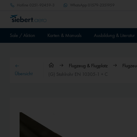
Hotline
0251-92459-3
WhatsApp
01579-2351959
Sale / Aktion
Karten & Manuals
Ausbildung & Literatur
Flugzeug & Flugplatz
Flugzeu
Übersicht
(G) Stahlrohr EN 10305-1 + C