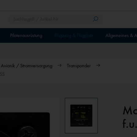
Pilotenausrüstung
Flugzeug & Flugplatz
Allgemeines & A
/ Avionik / Stromversorgung
Transponder
DSS
Mo
f.