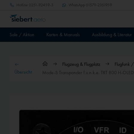
Hotline
0251-92459-3
WhatsApp
01579-2351959
Sale / Aktion
Karten & Manuals
Ausbildung & Literatur
Flugzeug & Flugplatz
Flugfunk 
Übersicht
Mode-S Transponder f.u.n.k.e. TRT 800 H-OLE