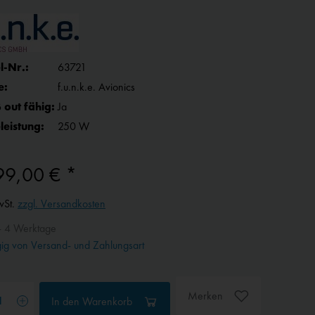
l-Nr.:
63721
e:
f.u.n.k.e. Avionics
 out fähig:
Ja
leistung:
250 W
99,00 € *
wSt.
zzgl. Versandkosten
- 4 Werktage
g von Versand- und Zahlungsart
Merken
In den
Warenkorb