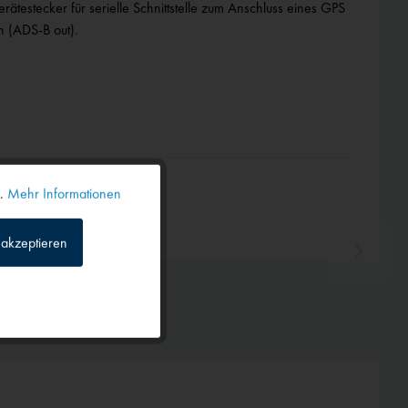
ätestecker für serielle Schnittstelle zum Anschluss eines GPS
n (ADS-B out).
n.
Mehr Informationen
Aktiv
akzeptieren
Inaktiv
Inaktiv
Inaktiv