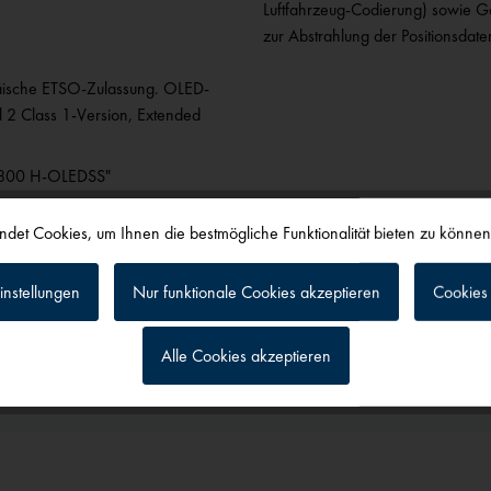
Luftfahrzeug-Codierung) sowie Ger
zur Abstrahlung der Positionsdate
ische ETSO-Zulassung. OLED-
l 2 Class 1-Version, Extended
T 800 H-OLEDSS"
det Cookies, um Ihnen die bestmögliche Funktionalität bieten zu könne
instellungen
Nur funktionale Cookies akzeptieren
Cookies 
Alle Cookies akzeptieren
alls angesehen
g