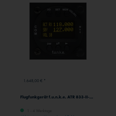
1.648,00 € *
Flugfunkgerät f.u.n.k.e. ATR 833-II-OLED
1 - 4 Werktage