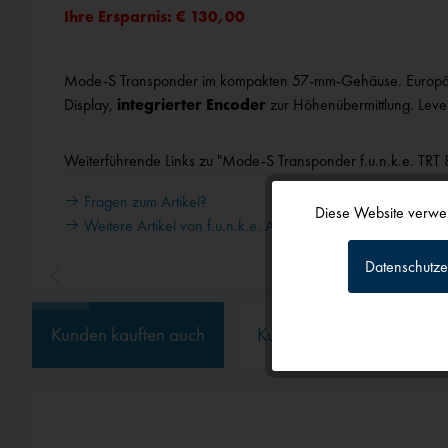
Ihre Ersparnis: € 130,00
Mode-S Transponder im kompakten 57-mm-Gehäuse. Europä
Display,
integrierter Encoder
zur Höhenübermittlung. Leve
Weiterführende Links zu "Mode-S Transponder f.u.n.k.e. TR
Fragen zum Artikel?
Diese Website verwen
Weitere Artikel von f.u.n.k.e. Avionics
Funktionale
Datenschutze
Tracking
Kunden kauften auch
Kunden haben sich ebenf
Personalisierun
Service