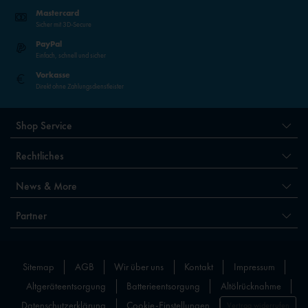
Mastercard
Sicher mit 3D-Secure
PayPal
Einfach, schnell und sicher
Vorkasse
Direkt ohne Zahlungsdienstleister
Shop Service
Rechtliches
News & More
Partner
Sitemap
AGB
Wir über uns
Kontakt
Impressum
Altgeräteentsorgung
Batterieentsorgung
Altölrücknahme
Datenschutzerklärung
Cookie-Einstellungen
Vertrag widerrufen