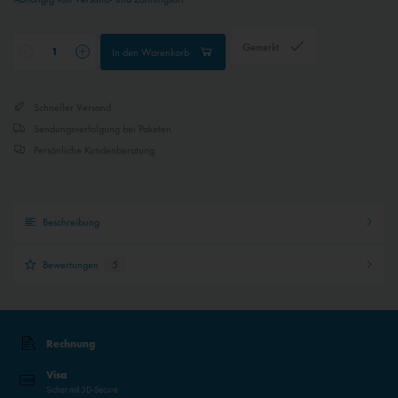
Inaktiv
Externe Medien
Gemerkt
In den
Warenkorb
Schneller Versand
Sendungsverfolgung bei Paketen
Persönliche Kundenberatung
Beschreibung
Bewertungen
5
Rechnung
Visa
Sicher mit 3D-Secure