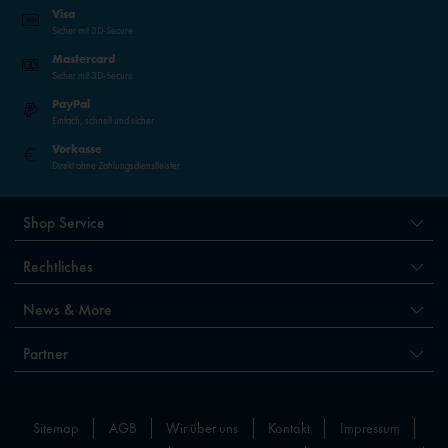
Visa
Sicher mit 3D-Secure
Mastercard
Sicher mit 3D-Secure
PayPal
Einfach, schnell und sicher
Vorkasse
Direkt ohne Zahlungsdienstleister
Shop Service
Rechtliches
News & More
Partner
Sitemap
AGB
Wir über uns
Kontakt
Impressum