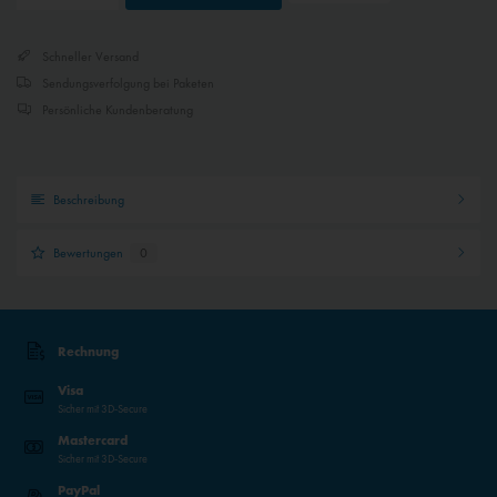
Inaktiv
Externe Medien
Schneller Versand
Sendungsverfolgung bei Paketen
Persönliche Kundenberatung
Beschreibung
Bewertungen
0
Rechnung
Visa
Sicher mit 3D-Secure
Mastercard
Sicher mit 3D-Secure
PayPal