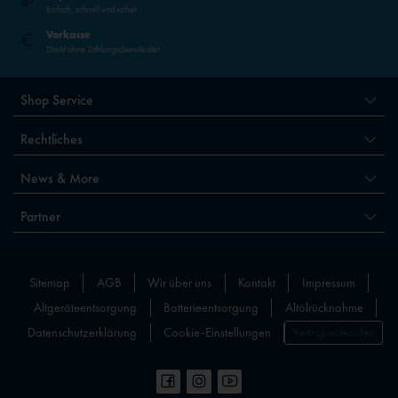
Einfach, schnell und sicher
Vorkasse
Direkt ohne Zahlungsdienstleister
Shop Service
Rechtliches
News & More
Partner
Sitemap
AGB
Wir über uns
Kontakt
Impressum
Altgeräteentsorgung
Batterieentsorgung
Altölrücknahme
Datenschutzerklärung
Cookie-Einstellungen
Vertrag widerrufen