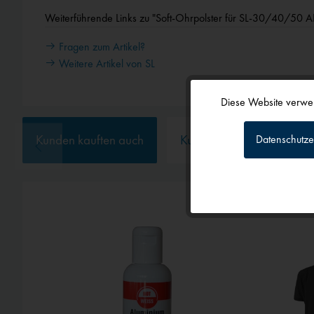
Weiterführende Links zu "Soft-Ohrpolster für SL-30/40/50 A
Fragen zum Artikel?
Weitere Artikel von SL
Diese Website verwen
Funktionale
Kunden kauften auch
Kunden haben sich ebenf
Datenschutze
Tracking
Personalisierun
Service
Externe Medien