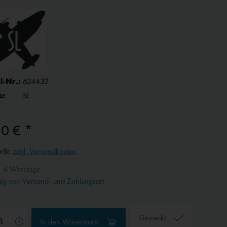
l-Nr.:
624432
e:
SL
80 € *
wSt.
zzgl. Versandkosten
- 4 Werktage
g von Versand- und Zahlungsart
Gemerkt
In den
Warenkorb