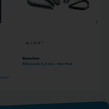
ab 1,90 € *
ab 13
Kauschen
ICAO-
Rillenweite 2,5 mm, 10er Pack
Komplet
ngsart