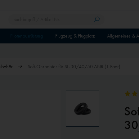
Pilotenausrüstung
Flugzeug & Flugplatz
Allgemeines & A
ubehör
Soft-Ohrpolster für SL-30/40/50 ANR (1 Paar)
Sof
30