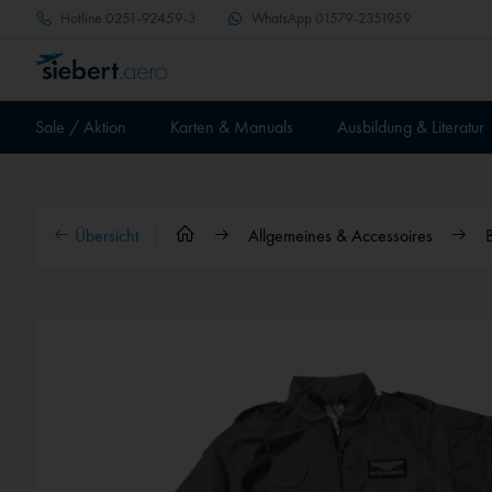
Hotline
0251-92459-3
WhatsApp
01579-2351959
Sale / Aktion
Karten & Manuals
Ausbildung & Literatur
Übersicht
Allgemeines & Accessoires