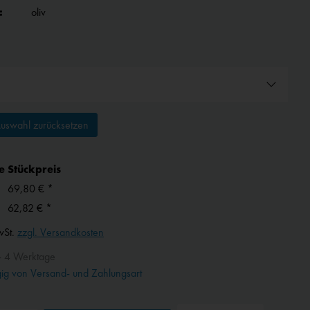
:
oliv
uswahl zurücksetzen
e
Stückpreis
69,80 € *
62,82 € *
wSt.
zzgl. Versandkosten
- 4 Werktage
g von Versand- und Zahlungsart