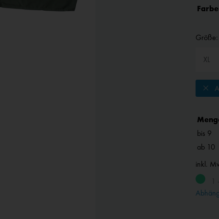
Farbe
Größe:
A
Meng
bis
9
ab
10
inkl. M
1 
Abhängi