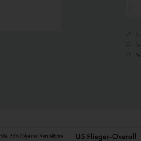
Sch
Sen
Per
US Flieger-Overall
e, 65% Polyester. Verstellbare