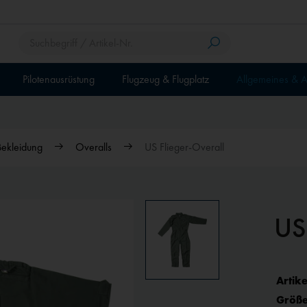
Pilotenausrüstung
Flugzeug & Flugplatz
Allgemeines & A
Bekleidung
Overalls
US Flieger-Overall
US
Artike
Größe