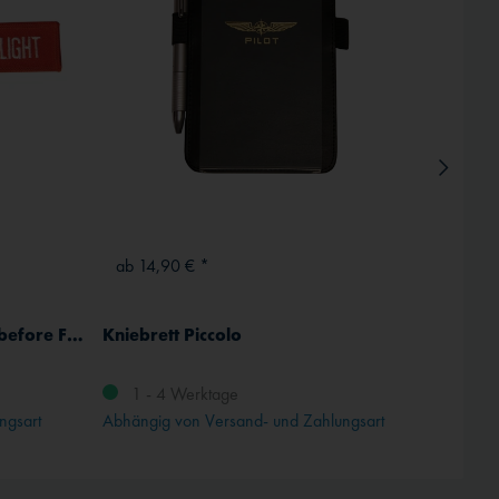
ab 14,90 € *
16,90
Schlüsselanhänger "Remove before Flight"
Kniebrett Piccolo
Pilot-
blau
1 - 4 Werktage
ngsart
Abhängig von Versand- und Zahlungsart