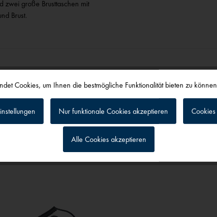
nd zwei große Brusttaschen mit
nd Brust.
det Cookies, um Ihnen die bestmögliche Funktionalität bieten zu könne
instellungen
Nur funktionale Cookies akzeptieren
Cookies 
alls angesehen
Alle Cookies akzeptieren
g