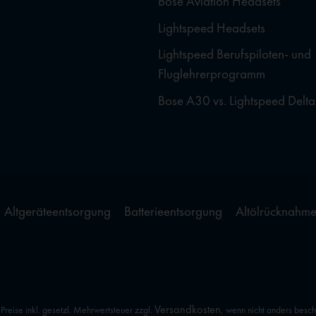
Bose Aviation Headsets
Lightspeed Headsets
Lightspeed Berufspiloten- und
Fluglehrerprogramm
Bose A30 vs. Lightspeed Delta
Altgeräteentsorgung
Batterieentsorgung
Altölrücknahm
Versandkosten
 Preise inkl. gesetzl. Mehrwertsteuer zzgl.
, wenn nicht anders besc