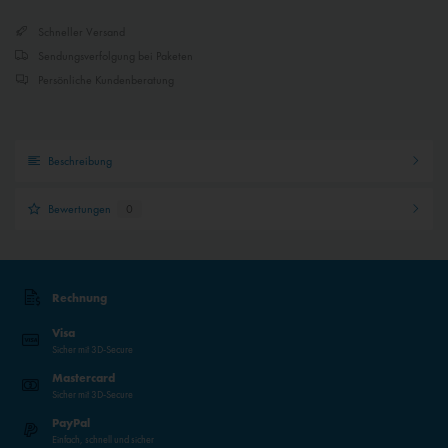
Inaktiv
Externe Medien
Schneller Versand
Sendungsverfolgung bei Paketen
Persönliche Kundenberatung
Beschreibung
Bewertungen
0
Rechnung
Visa
Sicher mit 3D-Secure
Mastercard
Sicher mit 3D-Secure
PayPal
Einfach, schnell und sicher