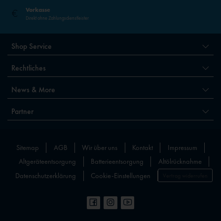
Vorkasse
Direkt ohne Zahlungsdienstleister
Shop Service
Rechtliches
News & More
Partner
Sitemap
AGB
Wir über uns
Kontakt
Impressum
Altgeräteentsorgung
Batterieentsorgung
Altölrücknahme
Datenschutzerklärung
Cookie-Einstellungen
Vertrag widerrufen